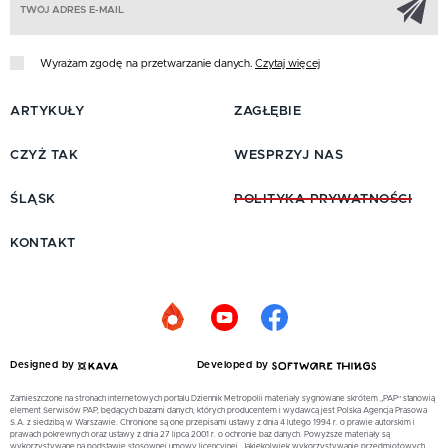
Wyrażam zgodę na przetwarzanie danych.
Czytaj więcej
ARTYKUŁY
ZAGŁĘBIE
CZYŻ TAK
WESPRZYJ NAS
ŚLĄSK
POLITYKA PRYWATNOŚCI
KONTAKT
Designed by
Developed by
Zamieszczone na stronach internetowych portalu Dziennik Metropolii materiały sygnowane skrótem „PAP” stanowią
element Serwisów PAP, będących bazami danych, których producentem i wydawcą jest Polska Agencja Prasowa
S.A. z siedzibą w Warszawie. Chronione są one przepisami ustawy z dnia 4 lutego 1994 r. o prawie autorskim i
prawach pokrewnych oraz ustawy z dnia 27 lipca 2001 r. o ochronie baz danych. Powyższe materiały są
wykorzystywane na podstawie stosownej umowy licencyjnej. Jakiekolwiek wykorzystywanie przedmiotowych