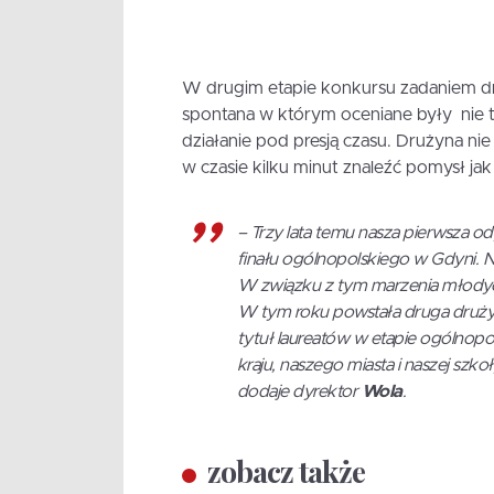
W drugim etapie konkursu zadaniem dr
spontana w którym oceniane były nie ty
działanie pod presją czasu. Drużyna nie 
w czasie kilku minut znaleźć pomysł jak 
–
Trzy lata temu nasza pierwsza 
finału ogólnopolskiego w Gdyni. N
W związku z tym marzenia młodych l
W tym roku powstała druga druży
tytuł laureatów w etapie ogólnop
kraju, naszego miasta i naszej sz
dodaje dyrektor
Wola
.
zobacz także