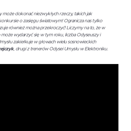
dy może dokonać niezwykłych rzeczy, takich jak
konkursie o zasięgu światowym! Ogranicza nas tylko
kazuje również można przekroczyć! Liczymy na to, że w
co może wydarzyć się w tym roku, liczba Odyseuszy i
Umysłu zakiełkuje w głowach wielu sosnowieckich
zejczyk
, drugi z trenerów Odysei Umysłu w Elektroniku.