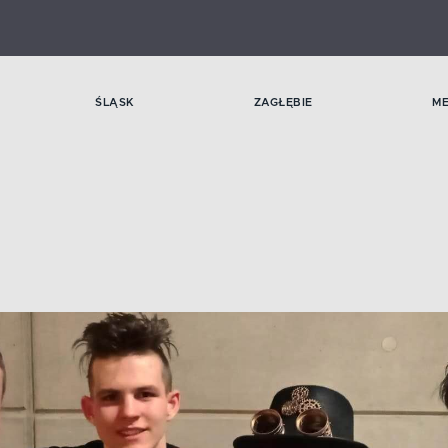
ŚLĄSK
ZAGŁĘBIE
M