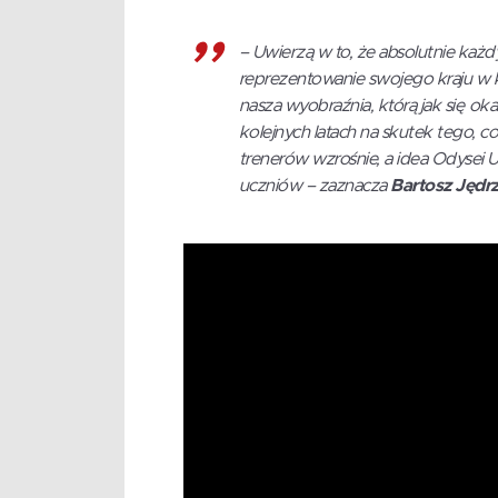
–
Uwierzą w to, że absolutnie każ
reprezentowanie swojego kraju w 
nasza wyobraźnia, którą jak się o
kolejnych latach na skutek tego, 
trenerów wzrośnie, a idea Odysei 
uczniów
– zaznacza
Bartosz Jędr