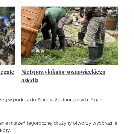
negate
Nietypowy lokator sosnowieckiego
osiedla
uszą w podróż do Stanów Zjednoczonych. Finał
nienie marzeń tegorocznej drużyny otworzy wyobraźnię
zkoły.