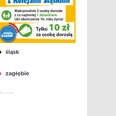
śląsk
zagłębie
REKLAMA