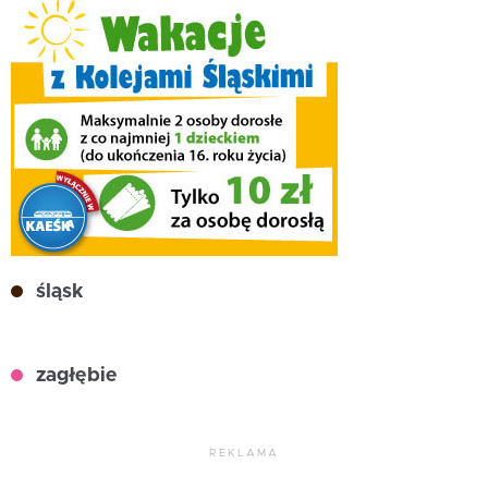
śląsk
zagłębie
REKLAMA