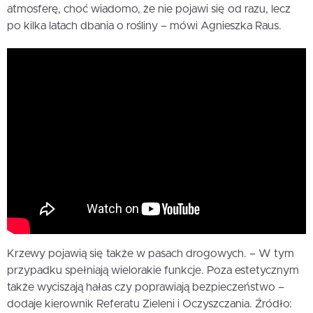
atmosferę, choć wiadomo, że nie pojawi się od razu, lecz
po kilka latach dbania o rośliny – mówi Agnieszka Raus.
Krzewy pojawią się także w pasach drogowych. – W tym
przypadku spełniają wielorakie funkcje. Poza estetycznym
także wyciszają hałas czy poprawiają bezpieczeństwo –
dodaje kierownik Referatu Zieleni i Oczyszczania. Źródło: