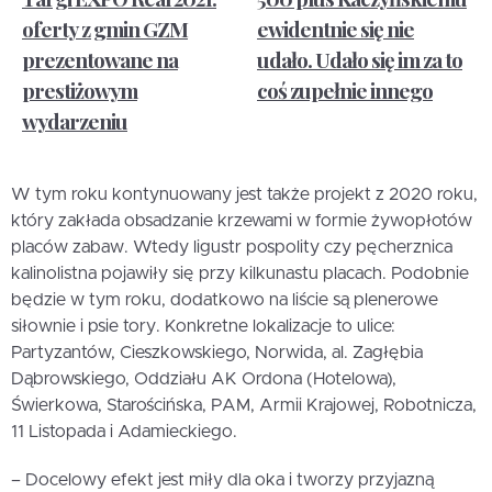
oferty z gmin GZM
ewidentnie się nie
prezentowane na
udało. Udało się im za to
prestiżowym
coś zupełnie innego
wydarzeniu
W tym roku kontynuowany jest także projekt z 2020 roku,
który zakłada obsadzanie krzewami w formie żywopłotów
placów zabaw. Wtedy ligustr pospolity czy pęcherznica
kalinolistna pojawiły się przy kilkunastu placach. Podobnie
będzie w tym roku, dodatkowo na liście są plenerowe
siłownie i psie tory. Konkretne lokalizacje to ulice:
Partyzantów, Cieszkowskiego, Norwida, al. Zagłębia
Dąbrowskiego, Oddziału AK Ordona (Hotelowa),
Świerkowa, Starościńska, PAM, Armii Krajowej, Robotnicza,
11 Listopada i Adamieckiego.
– Docelowy efekt jest miły dla oka i tworzy przyjazną