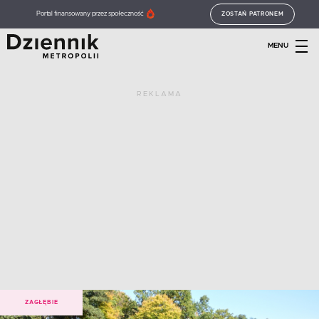
Portal finansowany przez społeczność
ZOSTAŃ PATRONEM
MENU
REKLAMA
ZAGŁĘBIE