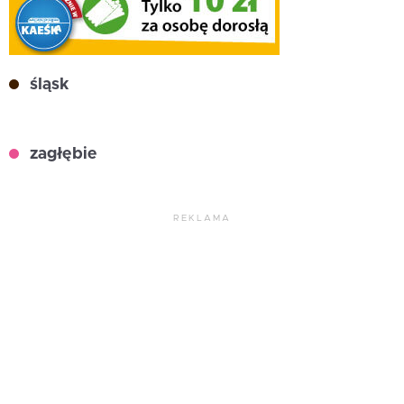
śląsk
zagłębie
REKLAMA