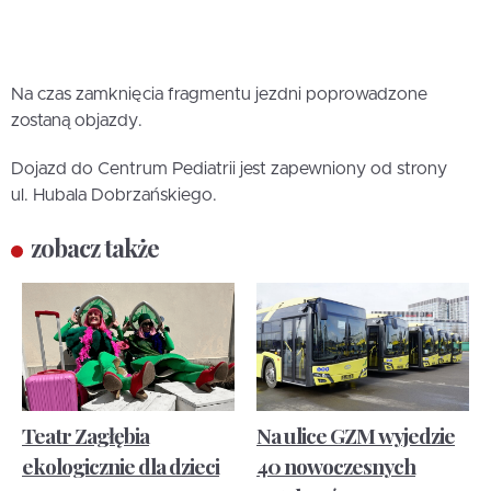
Na czas zamknięcia fragmentu jezdni poprowadzone
zostaną objazdy.
Dojazd do Centrum Pediatrii jest zapewniony od strony
ul. Hubala Dobrzańskiego.
zobacz także
Teatr Zagłębia
Na ulice GZM wyjedzie
ekologicznie dla dzieci
40 nowoczesnych