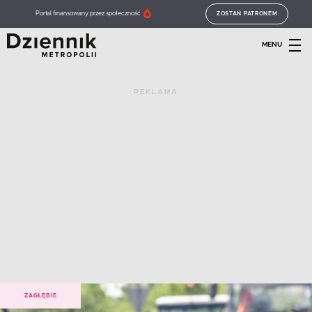
Portal finansowany przez społeczność
ZOSTAŃ PATRONEM
MENU
REKLAMA
ZAGŁĘBIE