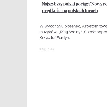
Najszybszy polski pociąg? Nowy r
prędkości na polskich torach
W wykonaniu piosenek, Artystom towar
muzyków: „Ring Wolny”. Całość popro
Krzysztof Ferdyn.
REKLAMA