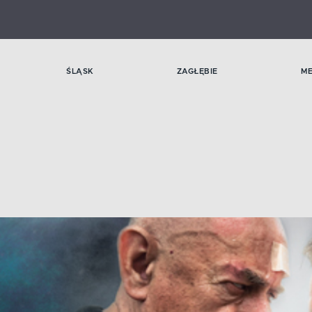
ŚLĄSK
ZAGŁĘBIE
M