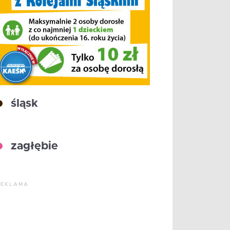
śląsk
zagłębie
REKLAMA