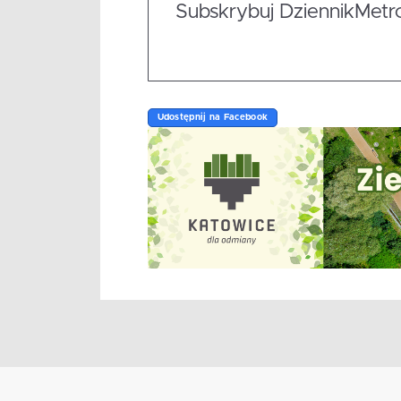
Subskrybuj DziennikMetrop
Udostępnij na Facebook