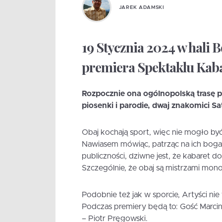
JAREK ADAMSKI
19 Stycznia 2024 w hali 
premiera Spektaklu Kaba
Rozpocznie ona ogólnopolską trasę po
piosenki i parodie, dwaj znakomici S
Obaj kochają sport, więc nie mogło być
Nawiasem mówiąc, patrząc na ich bogat
publiczności, dziwne jest, że kabaret do 
Szczególnie, że obaj są mistrzami mon
Podobnie też jak w sporcie, Artyści nie 
Podczas premiery będą to: Gość Marci
– Piotr Pręgowski.