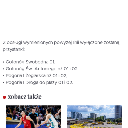
Z obsługi wymienionych powyżej linii wyłączone zostaną
przystanki:
• Gołonóg Swobodna 01,
• Gołonóg Św. Antoniego nż 01 i 02,
• Pogoria I Żeglarska nż 01 i 02,
• Pogoria I Droga do plaży 01 i 02.
zobacz także