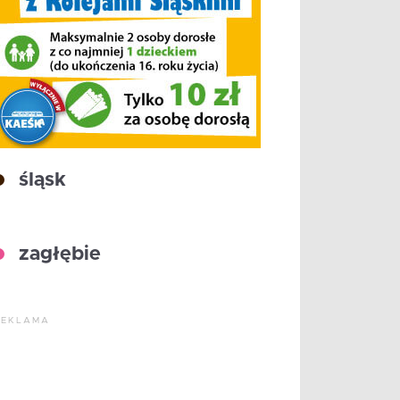
śląsk
zagłębie
REKLAMA