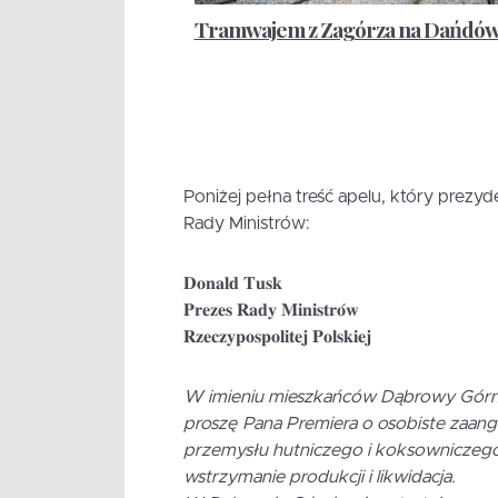
Tramwajem z Zagórza na Dańdó
Poniżej pełna treść apelu, który prezy
Rady Ministrów:
𝐃𝐨𝐧𝐚𝐥𝐝 𝐓𝐮𝐬𝐤
𝐏𝐫𝐞𝐳𝐞𝐬 𝐑𝐚𝐝𝐲 𝐌𝐢𝐧𝐢𝐬𝐭𝐫𝐨́𝐰
𝐑𝐳𝐞𝐜𝐳𝐲𝐩𝐨𝐬𝐩𝐨𝐥𝐢𝐭𝐞𝐣 𝐏𝐨𝐥𝐬𝐤𝐢𝐞𝐣
W imieniu mieszkańców Dąbrowy Górni
proszę Pana Premiera o osobiste zaanga
przemysłu hutniczego i koksowniczego 
wstrzymanie produkcji i likwidacja.