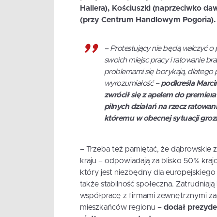
Hallera), Kościuszki (naprzeciwko daw
(przy Centrum Handlowym Pogoria).
– Protestujący nie będą walczyć o
swoich miejsc pracy i ratowanie b
problemami się borykają, dlatego p
wyrozumiałość –
podkreśla Marci
zwrócił się z apelem do premier
pilnych działań na rzecz ratowa
któremu w obecnej sytuacji grozi
– Trzeba też pamiętać, że dąbrowskie 
kraju – odpowiadają za blisko 50% krajo
który jest niezbędny dla europejskiego 
także stabilność społeczna. Zatrudniaj
współpracę z firmami zewnętrznymi zap
mieszkańców regionu –
dodał prezyde