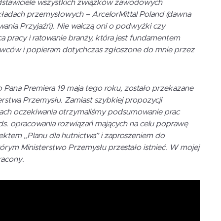
dstawiciele wszystkich związków zawodowych
kładach przemysłowych – ArcelorMittal Poland (dawna
nia Przyjaźń). Nie walczą oni o podwyżki czy
a pracy i ratowanie branży, która jest fundamentem
wców i popieram dotychczas zgłoszone do mnie przez
o Pana Premiera 19 maja tego roku, zostało przekazane
rstwa Przemysłu. Zamiast szybkiej propozycji
ącach oczekiwania otrzymaliśmy podsumowanie prac
ds. opracowania rozwiązań mających na celu poprawę
jektem „Planu dla hutnictwa” i zaproszeniem do
tórym Ministerstwo Przemysłu przestało istnieć. W mojej
racony.