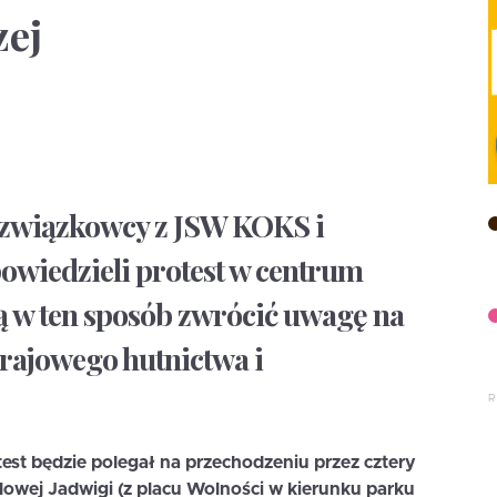
ej
 związkowcy z JSW KOKS i
owiedzieli protest w centrum
 w ten sposób zwrócić uwagę na
krajowego hutnictwa i
st będzie polegał na przechodzeniu przez cztery
owej Jadwigi (z placu Wolności w kierunku parku