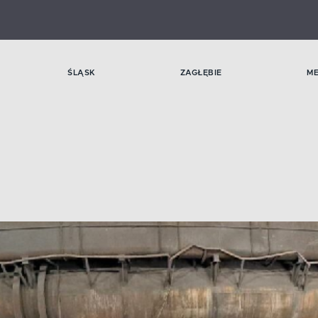
ŚLĄSK
ZAGŁĘBIE
M