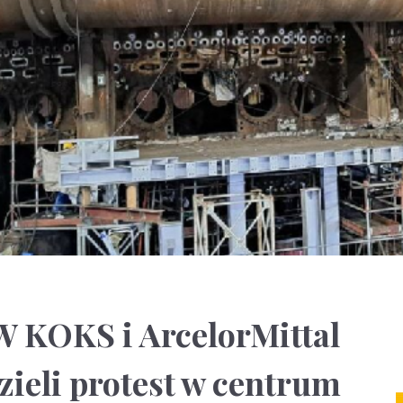
W KOKS i ArcelorMittal
ieli protest w centrum