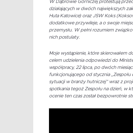
W Dąbrowie Górniczej protestują prze
działających w dwóch największych za
Huta Katowice) oraz JSW Koks (Koksowa
dodatkowe przywileje, a o swoje miejsc
przemysłu. W pełni rozumiem związko
nich postulaty.
Moje wystąpienie, które skierowałem d
celem udzielenia odpowiedzi do Ministe
współpracy, 22 lipca, po dwóch miesi
funkcjonującego od stycznia „Zespołu 
sytuacji w branży hutniczej” wraz z pro
spotkania tegoż Zespołu na dzień, w k
ocenie ten czas został bezpowrotnie st