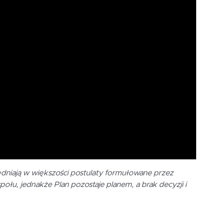
niają w większości postulaty formułowane przez
łu, jednakże Plan pozostaje planem, a brak decyzji i