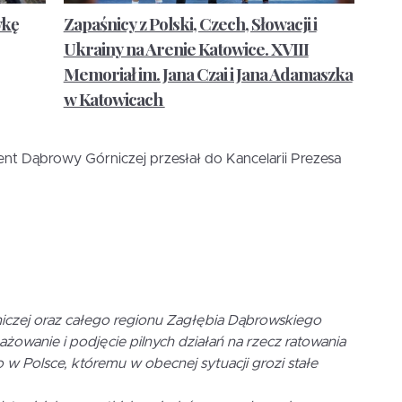
wkę
Zapaśnicy z Polski, Czech, Słowacji i
Ukrainy na Arenie Katowice. XVIII
Memoriał im. Jana Czai i Jana Adamaszka
w Katowicach
dent Dąbrowy Górniczej przesłał do Kancelarii Prezesa
czej oraz całego regionu Zagłębia Dąbrowskiego
żowanie i podjęcie pilnych działań na rzecz ratowania
w Polsce, któremu w obecnej sytuacji grozi stałe