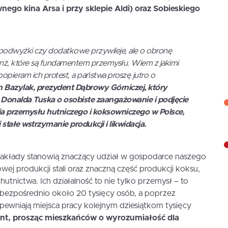
nego kina Arsa i przy sklepie Aldi) oraz Sobieskiego
 podwyżki czy dodatkowe przywileje, ale o obronę
ranż, które są fundamentem przemysłu. Wiem z jakimi
opieram ich protest, a państwa proszę jutro o
n Bazylak, prezydent Dąbrowy Górniczej, który
a Donalda Tuska o osobiste zaangażowanie i podjęcie
nia przemysłu hutniczego i koksowniczego w Polsce,
 stałe wstrzymanie produkcji i likwidacja.
zakłady stanowią znaczący udział w gospodarce naszego
wej produkcji stali oraz znaczną część produkcji koksu,
hutnictwa. Ich działalność to nie tylko przemysł – to
ą bezpośrednio około 20 tysięcy osób, a poprzez
ewniają miejsca pracy kolejnym dziesiątkom tysięcy
nt, prosząc mieszkańców o wyrozumiałość dla