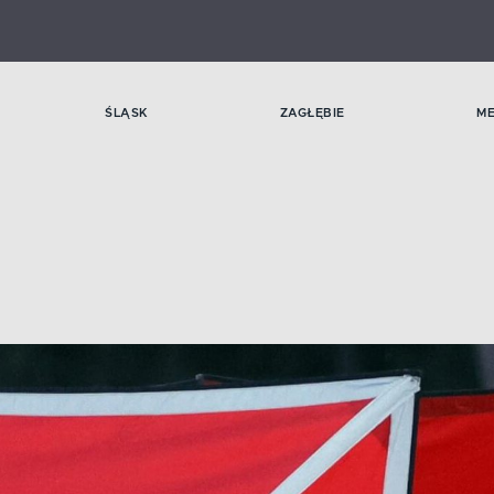
ŚLĄSK
ZAGŁĘBIE
M