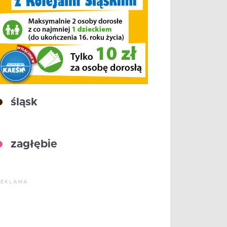
śląsk
zagłębie
REKLAMA