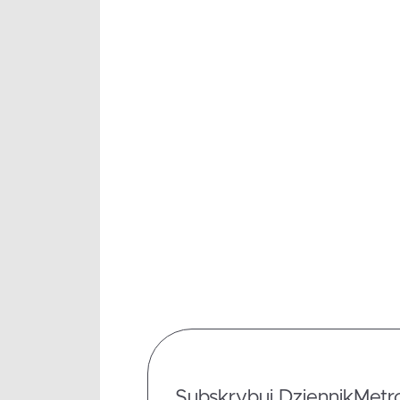
Subskrybuj DziennikMetrop