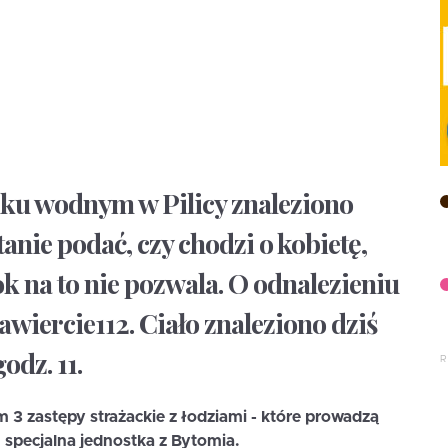
iku wodnym w Pilicy znaleziono
tanie podać, czy chodzi o kobietę,
k na to nie pozwala. O odnalezieniu
awiercie112. Ciało znaleziono dziś
odz. 11.
m 3 zastępy strażackie z łodziami - które prowadzą
m specjalna jednostka z Bytomia.