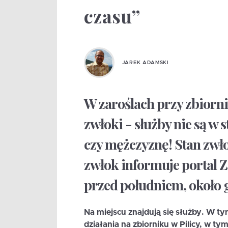
czasu”
JAREK ADAMSKI
W zaroślach przy zbiorn
zwłoki - służby nie są w s
czy mężczyznę! Stan zwło
zwłok informuje portal Z
przed południem, około g
Na miejscu znajdują się służby. W ty
działania na zbiorniku w Pilicy, w ty