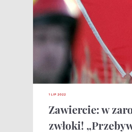
1 LIP 2022
Zawiercie: w zaro
zwłoki! „Przebyw