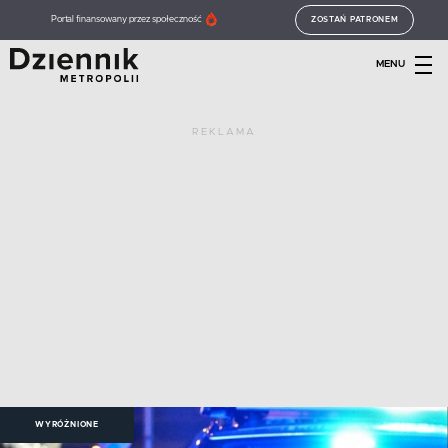
Portal finansowany przez społeczność
ZOSTAŃ PATRONEM
MENU
REKLAMA
WYRÓŻNIONE