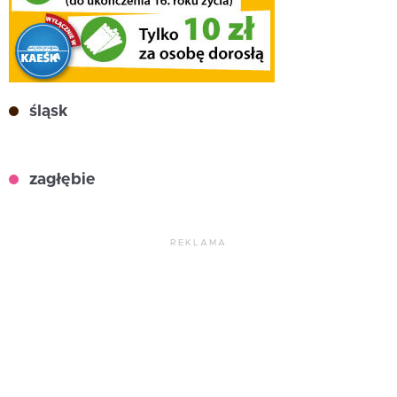
śląsk
zagłębie
REKLAMA