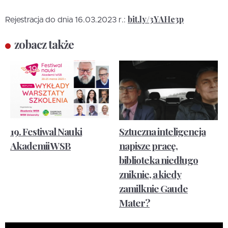
bit.ly/3YAHe3p
Rejestracja do dnia 16.03.2023 r.:
zobacz także
19. Festiwal Nauki
Sztuczna inteligencja
Akademii WSB
napisze pracę,
biblioteka niedługo
zniknie, a kiedy
zamilknie Gaude
Mater?