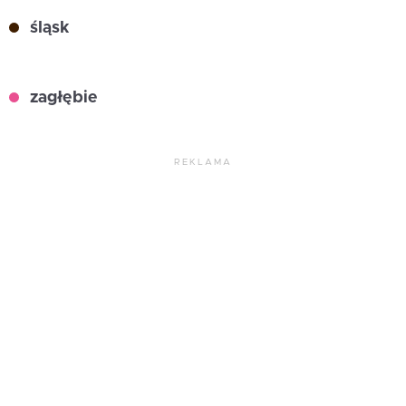
śląsk
zagłębie
REKLAMA