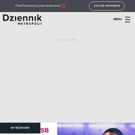
Portal finansowany przez społeczność
ZOSTAŃ PATRONEM
MENU
REKLAMA
WYRÓŻNIONE