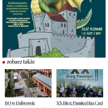
zobacz także
BO w Dąbrowie
XX Bieg Pamięci Ku Czci