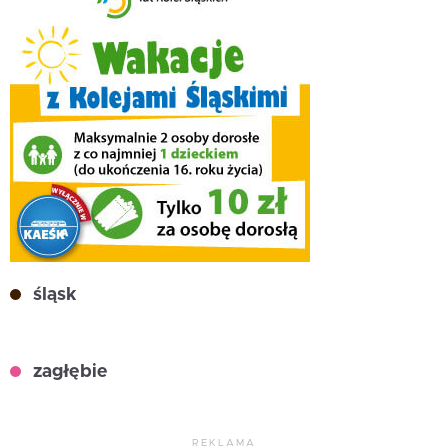
śląsk
zagłębie
REKLAMA