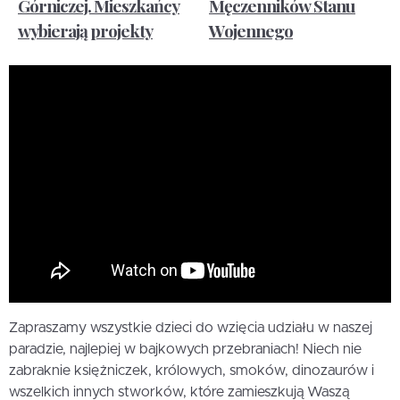
Górniczej. Mieszkańcy
Męczenników Stanu
wybierają projekty
Wojennego
Zapraszamy wszystkie dzieci do wzięcia udziału w naszej
paradzie, najlepiej w bajkowych przebraniach! Niech nie
zabraknie księżniczek, królowych, smoków, dinozaurów i
wszelkich innych stworków, które zamieszkują Waszą