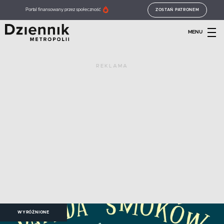
Portal finansowany przez społeczność
ZOSTAŃ PATRONEM
MENU
REKLAMA
WYRÓŻNIONE