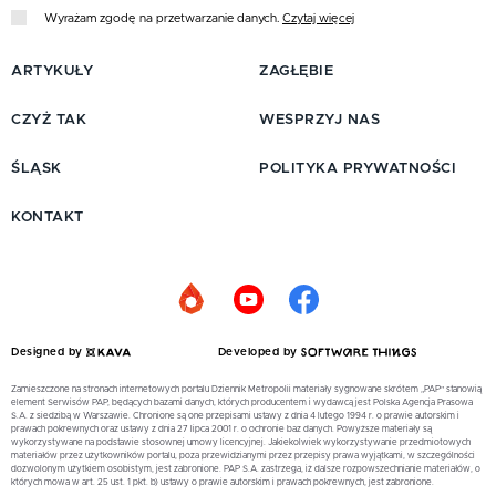
Wyrażam zgodę na przetwarzanie danych.
Czytaj więcej
ARTYKUŁY
ZAGŁĘBIE
CZYŻ TAK
WESPRZYJ NAS
ŚLĄSK
POLITYKA PRYWATNOŚCI
KONTAKT
Designed by
Developed by
Zamieszczone na stronach internetowych portalu Dziennik Metropolii materiały sygnowane skrótem „PAP” stanowią
element Serwisów PAP, będących bazami danych, których producentem i wydawcą jest Polska Agencja Prasowa
S.A. z siedzibą w Warszawie. Chronione są one przepisami ustawy z dnia 4 lutego 1994 r. o prawie autorskim i
prawach pokrewnych oraz ustawy z dnia 27 lipca 2001 r. o ochronie baz danych. Powyższe materiały są
wykorzystywane na podstawie stosownej umowy licencyjnej. Jakiekolwiek wykorzystywanie przedmiotowych
materiałów przez użytkowników portalu, poza przewidzianymi przez przepisy prawa wyjątkami, w szczególności
dozwolonym użytkiem osobistym, jest zabronione. PAP S.A. zastrzega, iż dalsze rozpowszechnianie materiałów, o
których mowa w art. 25 ust. 1 pkt. b) ustawy o prawie autorskim i prawach pokrewnych, jest zabronione.