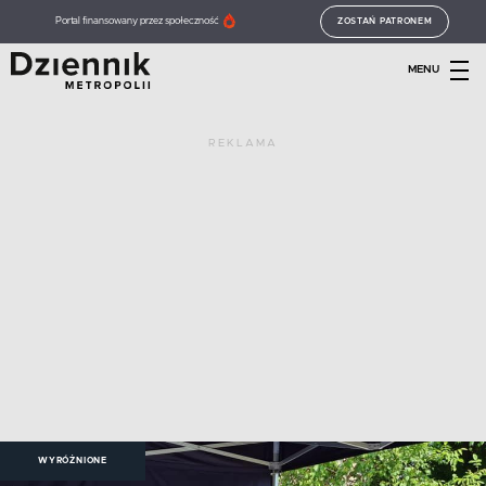
Portal finansowany przez społeczność
ZOSTAŃ PATRONEM
MENU
REKLAMA
WYRÓŻNIONE