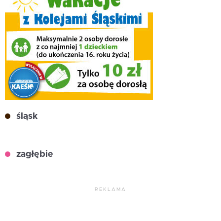
śląsk
zagłębie
REKLAMA