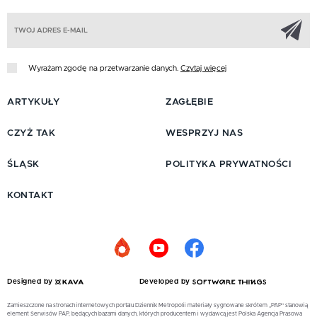
Z
Wyrażam zgodę na przetwarzanie danych.
Czytaj więcej
ARTYKUŁY
ZAGŁĘBIE
CZYŻ TAK
WESPRZYJ NAS
ŚLĄSK
POLITYKA PRYWATNOŚCI
KONTAKT
Designed by
Developed by
Zamieszczone na stronach internetowych portalu Dziennik Metropolii materiały sygnowane skrótem „PAP” stanowią
element Serwisów PAP, będących bazami danych, których producentem i wydawcą jest Polska Agencja Prasowa