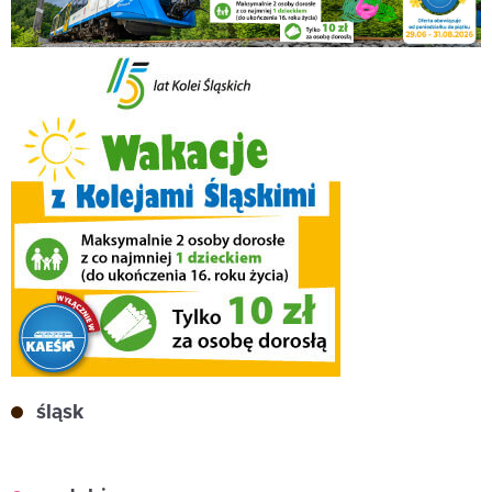
śląsk