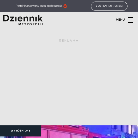
Portal finansowany przez społeczność
ZOSTAŃ PATRONEM
MENU
REKLAMA
WYRÓŻNIONE