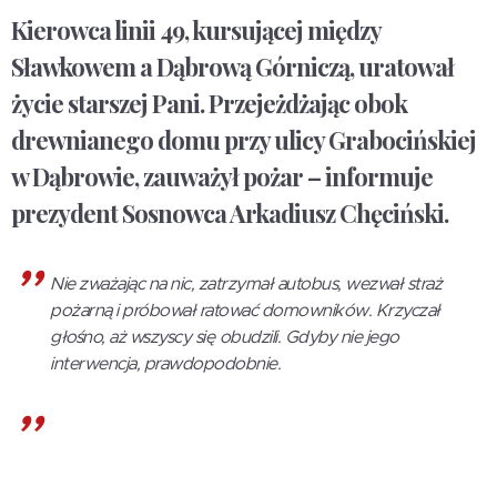
Kierowca linii 49, kursującej między
Sławkowem a Dąbrową Górniczą, uratował
życie starszej Pani. Przejeżdżając obok
drewnianego domu przy ulicy Grabocińskiej
w Dąbrowie, zauważył pożar – informuje
prezydent Sosnowca Arkadiusz Chęciński.
Nie zważając na nic, zatrzymał autobus, wezwał straż
pożarną i próbował ratować domowników. Krzyczał
głośno, aż wszyscy się obudzili. Gdyby nie jego
interwencja, prawdopodobnie.