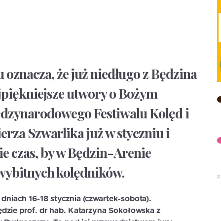
oznacza, że już niedługo z Będzina
jpiękniejsze utwory o Bożym
iędzynarodowego Festiwalu Kolęd i
erza Szwarlika już w styczniu i
e czas, by w Będzin-Arenie
 wybitnych kolędników.
dniach 16-18 stycznia (czwartek-sobota).
dzie prof. dr hab. Katarzyna Sokołowska z