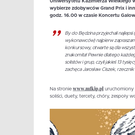
Uniwersytetu Kazimierza Wielkiego 
wybierze zdobywców Grand Prix i inn
godz. 16.00 w czasie Koncertu Galow
By do Będzina przyjechali najlep
wykonawców) najpierw zapraszamy 
konkursowy, otwarte są dla wszyst
znakomita! Pewnie dlatego każdeg
solistów i grup, czyli jakieś 13 tys
zachęca Jarosław Ciszek, rzecznik
www.mfkip.pl
Na stronie
uruchomiony z
soliści, duety, tercety, chóry, zespoły 