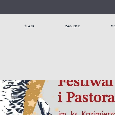
ŚLĄSK
ZAGŁĘBIE
M