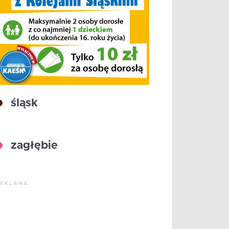
śląsk
zagłębie
REKLAMA