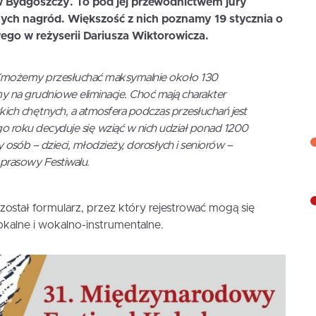
w Bydgoszczy. To pod jej przewodnictwem jury
ych nagród. Większość z nich poznamy 19 stycznia o
ego w reżyserii Dariusza Wiktorowicza.
si (możemy przesłuchać maksymalnie około 130
na grudniowe eliminacje. Choć mają charakter
kich chętnych, a atmosfera podczas przesłuchań jest
o roku decyduje się wziąć w nich udział ponad 1200
ięcy osób – dzieci, młodzieży, dorosłych i seniorów –
 prasowy Festiwalu.
ostał formularz, przez który rejestrować mogą się
wokalne i wokalno-instrumentalne.