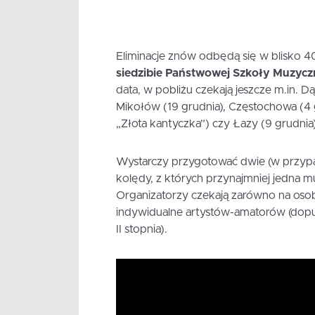
Eliminacje znów odbędą się w blisko 4
siedzibie Państwowej Szkoły Muzycz
data, w pobliżu czekają jeszcze m.in. D
Mikołów (19 grudnia), Częstochowa (4 
„Złota kantyczka”) czy Łazy (9 grudnia)
Wystarczy przygotować dwie (w przypadk
kolędy, z których przynajmniej jedna mu
Organizatorzy czekają zarówno na osoby
indywidualne artystów-amatorów (dopusz
II stopnia).