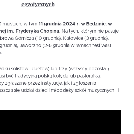
egzotycznych
0 miastach, w tym
11 grudnia 2024 r. w Będzinie, w
nej im. Fryderyka Chopina
. Na tych, którym nie pasuje
ąbrowa Górnicza (10 grudnia), Katowice (3 grudnia),
grudnia), Jaworzno (2-6 grudnia w ramach festiwalu
.
u solistów i duetów) lub trzy (wszyscy pozostali)
si być tradycyjną polską kolędą lub pastorałką.
 zgłaszane przez instytucje, jak i zgłoszenia
cza się udział dzieci i młodzieży szkół muzycznych I i