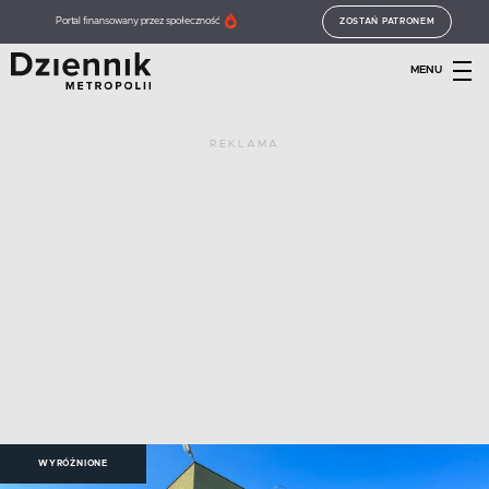
Portal finansowany przez społeczność
ZOSTAŃ PATRONEM
MENU
REKLAMA
WYRÓŻNIONE