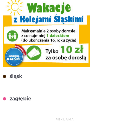
śląsk
zagłębie
REKLAMA