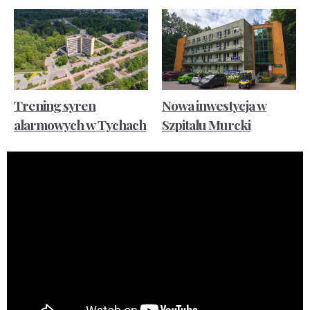
Trening syren
Nowa inwestycja w
alarmowych w Tychach
Szpitalu Murcki