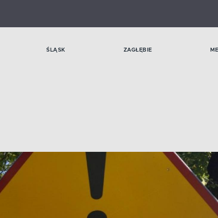
ŚLĄSK
ZAGŁĘBIE
M