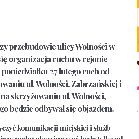
zy przebudowie ulicy Wolności w
się organizacja ruchu w rejonie
poniedziałku 27 lutego ruch od
waniu ul. Wolności, Zabrzańskiej i
na skrzyżowaniu ul. Wolności,
o będzie odbywał się objazdem.
yczyć komunikacji miejskiej i służb
ia w ruchu obowiązywać będą tylko od