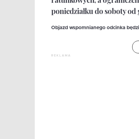
poniedziałku do soboty od g
Objazd wspomnianego odcinka będzie p
REKLAMA