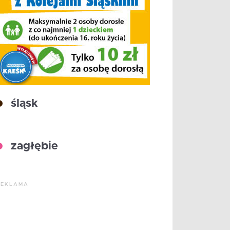
śląsk
zagłębie
REKLAMA