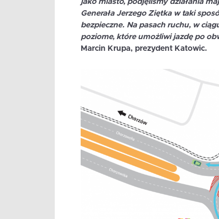
jako miasto, podjęliśmy działania ma
Generała Jerzego Ziętka w taki sposób
bezpieczne. Na pasach ruchu, w ciąg
poziome, które umożliwi jazdę po ob
Marcin Krupa
, prezydent Katowic.