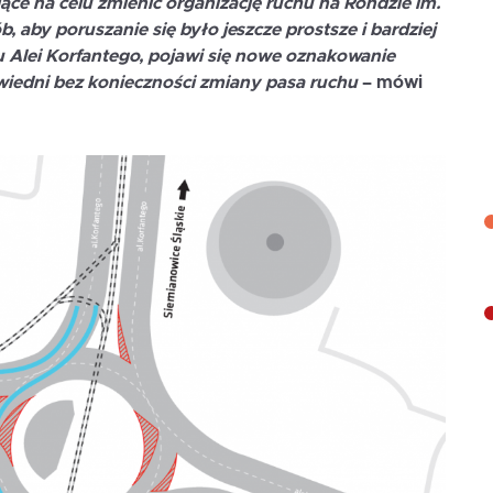
jące na celu zmienić organizację ruchu na Rondzie im.
, aby poruszanie się było jeszcze prostsze i bardziej
u Alei Korfantego, pojawi się nowe oznakowanie
wiedni bez konieczności zmiany pasa ruchu
– mówi