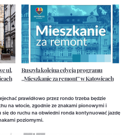
e ul.
Ruszyła kolejna edycja programu
icach
„Mieszkanie za remont” w Katowicach
zejechać prawidłowo przez rondo trzeba będzie
chu na wlocie, zgodnie ze znakami pionowymi i
u się do ruchu na obwiedni ronda kontynuować jazdę
znakami poziomymi.