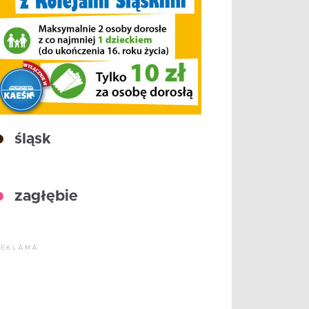
śląsk
zagłębie
REKLAMA