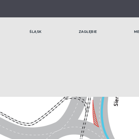
ŚLĄSK
ZAGŁĘBIE
M