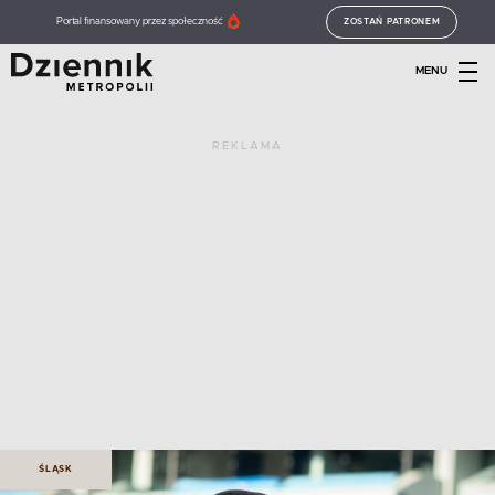
Portal finansowany przez społeczność
ZOSTAŃ PATRONEM
MENU
REKLAMA
ŚLĄSK