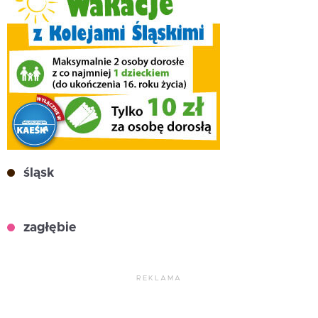
śląsk
zagłębie
REKLAMA