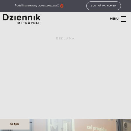
Portal finansowany przez społeczność
ZOSTAŃ PATRONEM
MENU
REKLAMA
ŚLĄSK