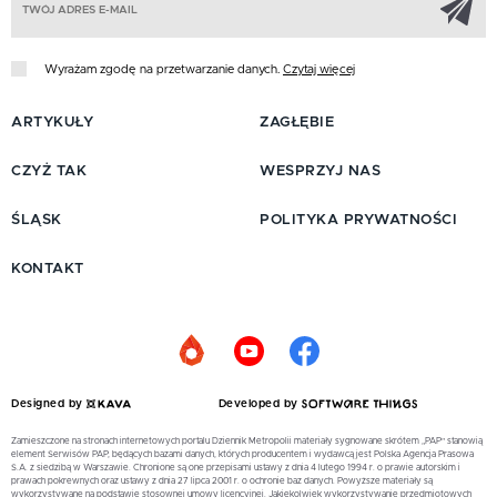
Wyrażam zgodę na przetwarzanie danych.
Czytaj więcej
ARTYKUŁY
ZAGŁĘBIE
CZYŻ TAK
WESPRZYJ NAS
ŚLĄSK
POLITYKA PRYWATNOŚCI
KONTAKT
Designed by
Developed by
Zamieszczone na stronach internetowych portalu Dziennik Metropolii materiały sygnowane skrótem „PAP” stanowią
element Serwisów PAP, będących bazami danych, których producentem i wydawcą jest Polska Agencja Prasowa
S.A. z siedzibą w Warszawie. Chronione są one przepisami ustawy z dnia 4 lutego 1994 r. o prawie autorskim i
prawach pokrewnych oraz ustawy z dnia 27 lipca 2001 r. o ochronie baz danych. Powyższe materiały są
wykorzystywane na podstawie stosownej umowy licencyjnej. Jakiekolwiek wykorzystywanie przedmiotowych