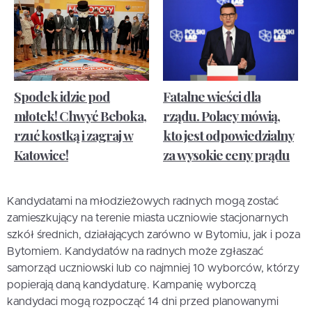
Spodek idzie pod
Fatalne wieści dla
młotek! Chwyć Beboka,
rządu. Polacy mówią,
rzuć kostką i zagraj w
kto jest odpowiedzialny
Katowice!
za wysokie ceny prądu
Kandydatami na młodzieżowych radnych mogą zostać
zamieszkujący na terenie miasta uczniowie stacjonarnych
szkół średnich, działających zarówno w Bytomiu, jak i poza
Bytomiem. Kandydatów na radnych może zgłaszać
samorząd uczniowski lub co najmniej 10 wyborców, którzy
popierają daną kandydaturę. Kampanię wyborczą
kandydaci mogą rozpocząć 14 dni przed planowanymi