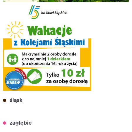
śląsk
zagłębie