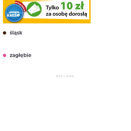
śląsk
zagłębie
REKLAMA