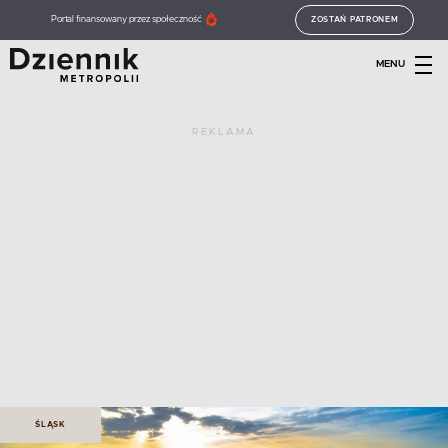
Portal finansowany przez społeczność
ZOSTAŃ PATRONEM
MENU
REKLAMA
ŚLĄSK