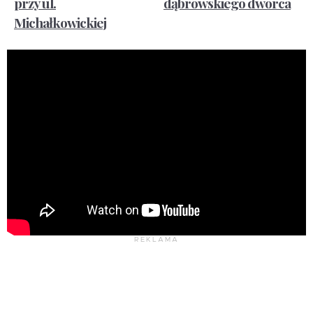
przy ul.
dąbrowskiego dworca
Michałkowickiej
REKLAMA