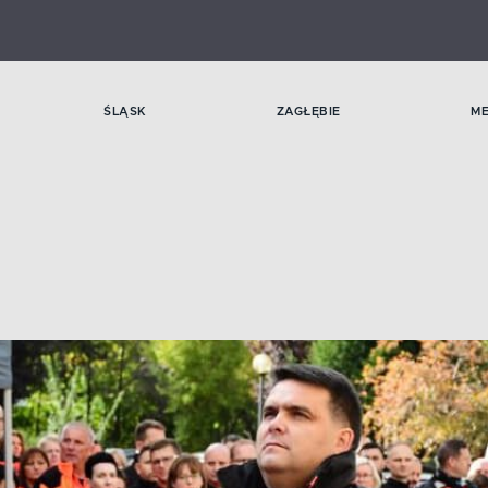
ŚLĄSK
ZAGŁĘBIE
M