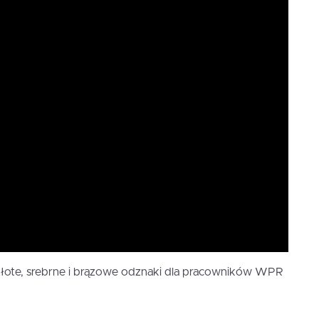
złote, srebrne i brązowe odznaki dla pracowników WPR