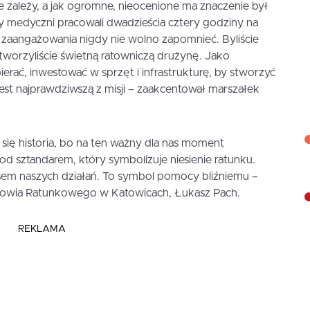
ie zależy, a jak ogromne, nieocenione ma znaczenie był
 medyczni pracowali dwadzieścia cztery godziny na
i zaangażowania nigdy nie wolno zapomnieć. Byliście
Stworzyliście świetną ratowniczą drużynę. Jako
ć, inwestować w sprzęt i infrastrukturę, by stworzyć
jest najprawdziwszą z misji – zaakcentował marszałek
 się historia, bo na ten ważny dla nas moment
od sztandarem, który symbolizuje niesienie ratunku.
sem naszych działań. To symbol pomocy bliźniemu –
owia Ratunkowego w Katowicach, Łukasz Pach.
REKLAMA