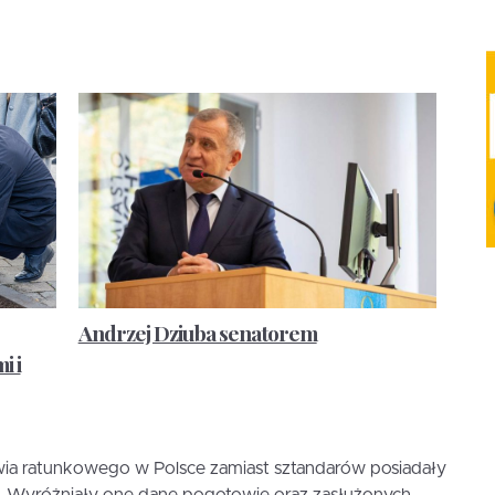
Andrzej Dziuba senatorem
i i
wia ratunkowego w Polsce zamiast sztandarów posiadały
. Wyróżniały one dane pogotowie oraz zasłużonych