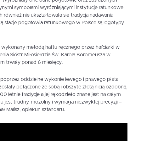
ynymi symbolami wyróżniającymi instytucje ratunkowe.
również nie ukształtowała się tradycja nadawania
cą stacje pogotowia ratunkowego w Polsce są logotypy
 wykonany metodą haftu ręcznego przez hafciarki w
nia Sióstr Miłosierdzia Św. Karola Boromeusza w
em trwały ponad 6 miesięcy.
poprzez oddzielne wykonie lewego i prawego płata
ostały połączone ze sobą i obszyte złotą nicią ozdobną.
 letnie tradycje a jej rękodzieło znane jest na całym
u jest trudny, mozolny i wymaga niezwykłej precyzji –
 Malisz, opiekun sztandaru.