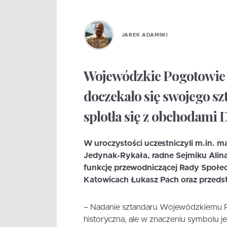
JAREK ADAMSKI
Wojewódzkie Pogotowie
doczekało się swojego sz
splotła się z obchodami
W uroczystości uczestniczyli m.in. 
Jedynak-Rykała, radne Sejmiku Alina
funkcję przewodniczącej Rady Społ
Katowicach Łukasz Pach oraz przeds
– Nadanie sztandaru Wojewódzkiemu P
historyczna, ale w znaczeniu symbolu j