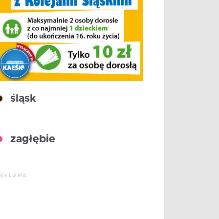
śląsk
zagłębie
REKLAMA