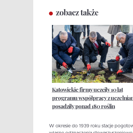
zobacz także
Katowickie firmy uczciły 10 lat
programu współpracy z uczelniam
posadziły ponad 180 roślin
W okresie do 1939 roku stacje pogoto
własne odznaczenia stowarzyszeniowe