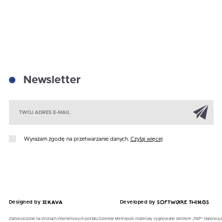
Newsletter
Za
Wyrażam zgodę na przetwarzanie danych.
Czytaj więcej
Designed by
Developed by
Zamieszczone na stronach internetowych portalu Dziennik Metropolii materiały sygnowane skrótem „PAP” stanowią 