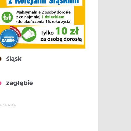
śląsk
zagłębie
REKLAMA