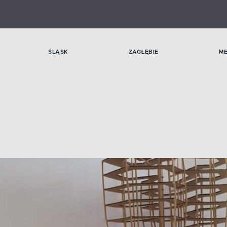
ŚLĄSK
ZAGŁĘBIE
M