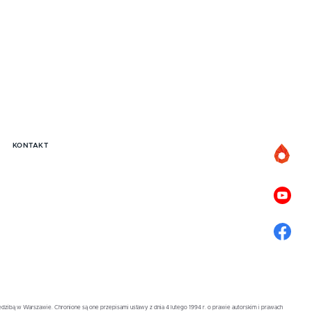
KONTAKT
zibą w Warszawie. Chronione są one przepisami ustawy z dnia 4 lutego 1994 r. o prawie autorskim i prawach