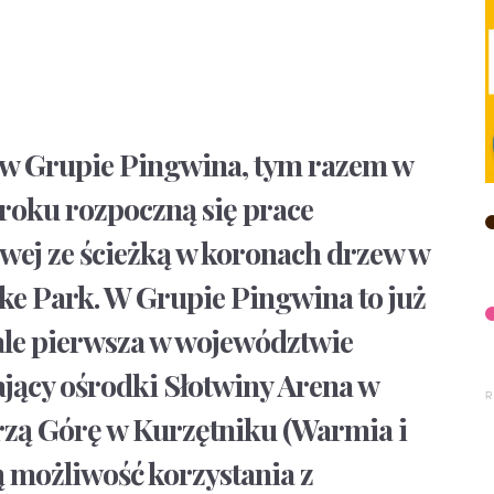
 w Grupie Pingwina, tym razem w
roku rozpoczną się prace
ej ze ścieżką w koronach drzew w
ke Park. W Grupie Pingwina to już
ale pierwsza w województwie
jący ośrodki Słotwiny Arena w
zą Górę w Kurzętniku (Warmia i
ą możliwość korzystania z