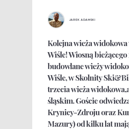
JAREK ADAMSKI
Kolejna wieża widokowa
Wiśle! Wiosną bieżącego 
budowlane wieży widokow
Wiśle, w Skolnity Ski&Bi
trzecia wieża widokowa,
śląskim. Goście odwiedza
Krynicy-Zdroju oraz Kur
Mazury) od kilku lat maj