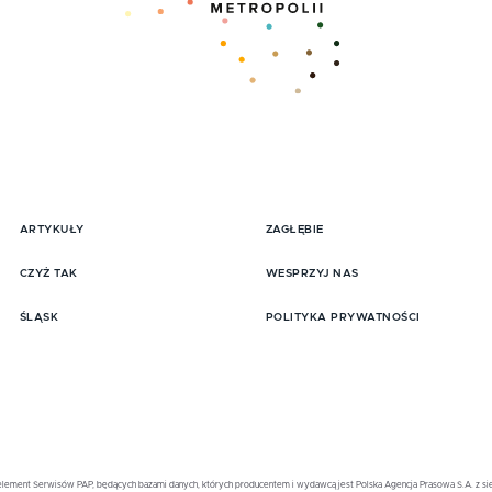
ARTYKUŁY
ZAGŁĘBIE
pisz się do Newslttera
CZYŻ TAK
WESPRZYJ NAS
ŚLĄSK
POLITYKA PRYWATNOŚCI
element Serwisów PAP, będących bazami danych, których producentem i wydawcą jest Polska Agencja Prasowa S.A. z sied