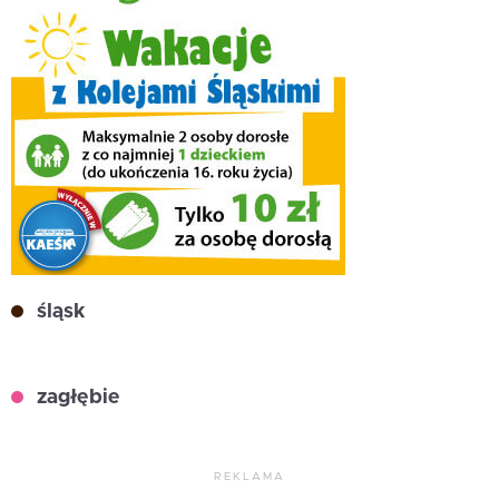
śląsk
zagłębie
REKLAMA