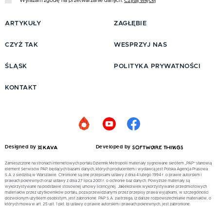
Wyrażam zgodę na przetwarzanie danych.
Czytaj więcej
ARTYKUŁY
ZAGŁĘBIE
CZYŻ TAK
WESPRZYJ NAS
ŚLĄSK
POLITYKA PRYWATNOŚCI
KONTAKT
Designed by
Developed by
Zamieszczone na stronach internetowych portalu Dziennik Metropolii materiały sygnowane skrótem „PAP” stanowią
element Serwisów PAP, będących bazami danych, których producentem i wydawcą jest Polska Agencja Prasowa
S.A. z siedzibą w Warszawie. Chronione są one przepisami ustawy z dnia 4 lutego 1994 r. o prawie autorskim i
prawach pokrewnych oraz ustawy z dnia 27 lipca 2001 r. o ochronie baz danych. Powyższe materiały są
wykorzystywane na podstawie stosownej umowy licencyjnej. Jakiekolwiek wykorzystywanie przedmiotowych
materiałów przez użytkowników portalu, poza przewidzianymi przez przepisy prawa wyjątkami, w szczególności
dozwolonym użytkiem osobistym, jest zabronione. PAP S.A. zastrzega, iż dalsze rozpowszechnianie materiałów, o
których mowa w art. 25 ust. 1 pkt. b) ustawy o prawie autorskim i prawach pokrewnych, jest zabronione.