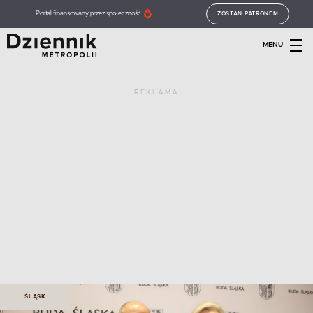
Portal finansowany przez społeczność
ZOSTAŃ PATRONEM
MENU
REKLAMA
ŚLĄSK