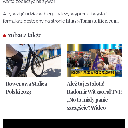
warto zobaczyć na żywo!
Aby wziąć udział w biegu należy wypełnić i wysłać
https://forms.office.com
formularz dostępny na stronie
.
zobacz także
Rowerowa Stolica
Ależ to jest złoto!
Polski 2023
Radomir Wit zaorał TVP.
„No to miały panie
szczęście”. Wideo