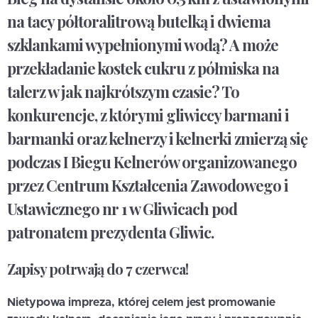
na tacy półtoralitrową butelką i dwiema
szklankami wypełnionymi wodą? A może
przekładanie kostek cukru z półmiska na
talerz w jak najkrótszym czasie? To
konkurencje, z którymi gliwiccy barmani i
barmanki oraz kelnerzy i kelnerki zmierzą się
podczas I Biegu Kelnerów organizowanego
przez Centrum Kształcenia Zawodowego i
Ustawicznego nr 1 w Gliwicach pod
patronatem prezydenta Gliwic.
Zapisy potrwają do 7 czerwca!
Nietypowa impreza, której celem jest promowanie