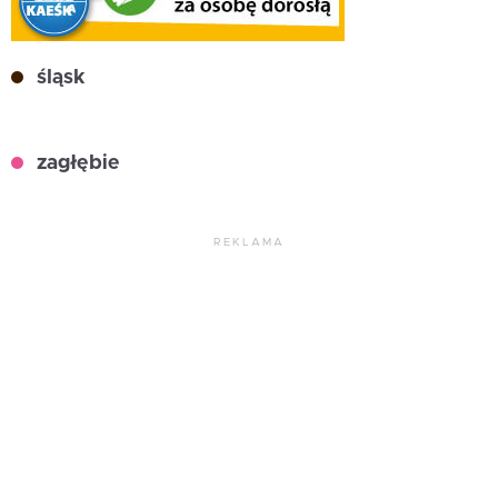
śląsk
zagłębie
REKLAMA