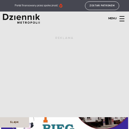
Portal finansowany przez społeczność
ZOSTAŃ PATRONEM
MENU
REKLAMA
ŚLĄSK