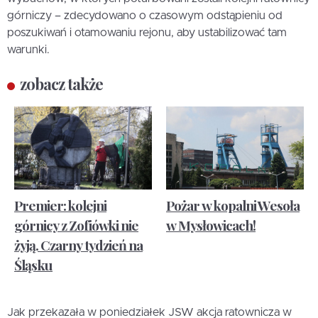
górniczy – zdecydowano o czasowym odstąpieniu od
poszukiwań i otamowaniu rejonu, aby ustabilizować tam
warunki.
zobacz także
Premier: kolejni
Pożar w kopalni Wesoła
górnicy z Zofiówki nie
w Mysłowicach!
żyją. Czarny tydzień na
Śląsku
Jak przekazała w poniedziałek JSW akcja ratownicza w