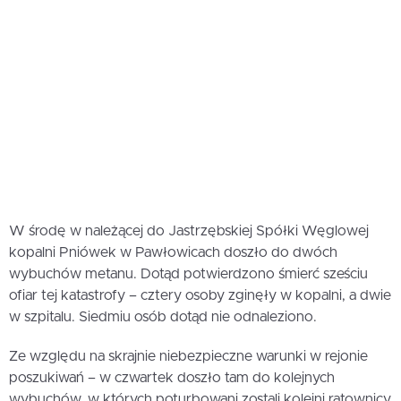
W środę w należącej do Jastrzębskiej Spółki Węglowej
kopalni Pniówek w Pawłowicach doszło do dwóch
wybuchów metanu. Dotąd potwierdzono śmierć sześciu
ofiar tej katastrofy – cztery osoby zginęły w kopalni, a dwie
w szpitalu. Siedmiu osób dotąd nie odnaleziono.
Ze względu na skrajnie niebezpieczne warunki w rejonie
poszukiwań – w czwartek doszło tam do kolejnych
wybuchów, w których poturbowani zostali kolejni ratownicy