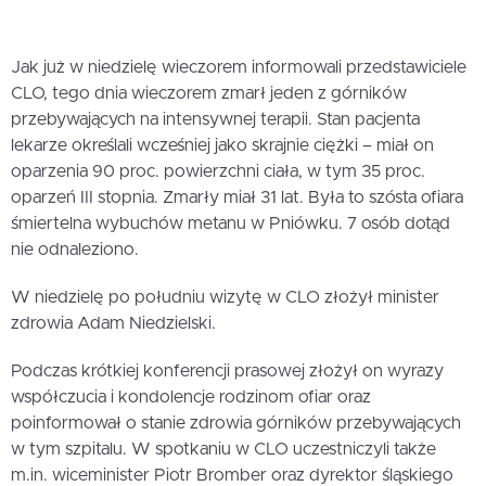
Jak już w niedzielę wieczorem informowali przedstawiciele
CLO, tego dnia wieczorem zmarł jeden z górników
przebywających na intensywnej terapii. Stan pacjenta
lekarze określali wcześniej jako skrajnie ciężki – miał on
oparzenia 90 proc. powierzchni ciała, w tym 35 proc.
oparzeń III stopnia. Zmarły miał 31 lat. Była to szósta ofiara
śmiertelna wybuchów metanu w Pniówku. 7 osób dotąd
nie odnaleziono.
W niedzielę po południu wizytę w CLO złożył minister
zdrowia Adam Niedzielski.
Podczas krótkiej konferencji prasowej złożył on wyrazy
współczucia i kondolencje rodzinom ofiar oraz
poinformował o stanie zdrowia górników przebywających
w tym szpitalu. W spotkaniu w CLO uczestniczyli także
m.in. wiceminister Piotr Bromber oraz dyrektor śląskiego