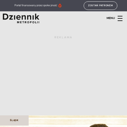
Portal finansowany przez społeczność
ZOSTAŃ PATRONEM
MENU
REKLAMA
ŚLĄSK