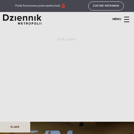
Portal finansowany przez społeczność
ZOSTAŃ PATRONEM
MENU
REKLAMA
ŚLĄSK