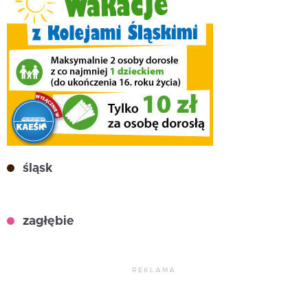
śląsk
zagłębie
REKLAMA