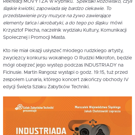
Rekreacji MOVYTZA w Rybniku. 
Spektakl
Różowisko, czyli
śląskie kwiotki, zapowiada się bardzo ciekawie. To
przedstawienie przy muzyce na żywo zawierające
elementy tańca i akrobatyki, a do tego po śląsku 
mówi
Krzysztof Piecha, naczelnik wydziału Kultury, Komunikacji
Społecznej i Promocji Miasta
.
Kto nie miał okazji usłyszeć młodego rudzkiego artysty,
zwycięzcy konkursu wokalnego O Rudzki Mikrofon, będzie
mógł obejrzeć jego występ podczas INDUSTRIADY na
Ficinusie. Martin Rangosz wystąpi o godz. 19:15, tuż przed
zespołem Lunaria, którego koncert zakończy obchody IV
edycji Święta Szlaku Zabytków Techniki.