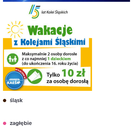
śląsk
zagłębie