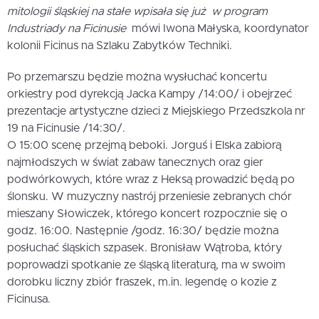
mitologii śląskiej na stałe wpisała się już w program
Industriady na Ficinusie 
mówi Iwona Małyska, koordynator
kolonii Ficinus na Szlaku Zabytków Techniki.
Po przemarszu będzie można wysłuchać koncertu
orkiestry pod dyrekcją Jacka Kampy /14:00/ i obejrzeć
prezentacje artystyczne dzieci z Miejskiego Przedszkola nr
19 na Ficinusie /14:30/.
O 15:00 scenę przejmą beboki. Jorguś i Elska zabiorą
najmłodszych w świat zabaw tanecznych oraz gier
podwórkowych, które wraz z Heksą prowadzić będą po
ślonsku. W muzyczny nastrój przeniesie zebranych chór
mieszany Słowiczek, którego koncert rozpocznie się o
godz. 16:00. Następnie /godz. 16:30/ będzie można
posłuchać śląskich szpasek. Bronisław Wątroba, który
poprowadzi spotkanie ze śląską literaturą, ma w swoim
dorobku liczny zbiór fraszek, m.in. legendę o kozie z
Ficinusa.