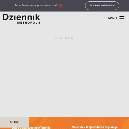
Portal finansowany przez społeczność
ZOSTAŃ PATRONEM
MENU
REKLAMA
ŚLĄSK