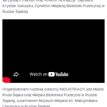
skrzydłach marzeń oraz Powrót na Księżyc

zaprasza
Krystian Gałuszka, Dyrektor Miejskiej Biblioteki Publicznej w
Rudzie Śląskiej.
Organizatorami rudzkiej odsłony INDUSTRIADY jest Miasto
Ruda Śląska oraz Miejska Biblioteka Publiczna w Rudzie
Śląskiej, a partnerem Muzeum Miejskie im. Maksymiliana
Chroboka w Rudzie Śląskiej.