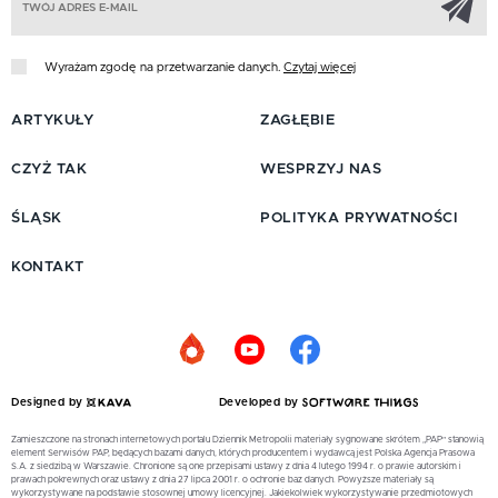
Wyrażam zgodę na przetwarzanie danych.
Czytaj więcej
ARTYKUŁY
ZAGŁĘBIE
CZYŻ TAK
WESPRZYJ NAS
ŚLĄSK
POLITYKA PRYWATNOŚCI
KONTAKT
Designed by
Developed by
Zamieszczone na stronach internetowych portalu Dziennik Metropolii materiały sygnowane skrótem „PAP” stanowią
element Serwisów PAP, będących bazami danych, których producentem i wydawcą jest Polska Agencja Prasowa
S.A. z siedzibą w Warszawie. Chronione są one przepisami ustawy z dnia 4 lutego 1994 r. o prawie autorskim i
prawach pokrewnych oraz ustawy z dnia 27 lipca 2001 r. o ochronie baz danych. Powyższe materiały są
wykorzystywane na podstawie stosownej umowy licencyjnej. Jakiekolwiek wykorzystywanie przedmiotowych