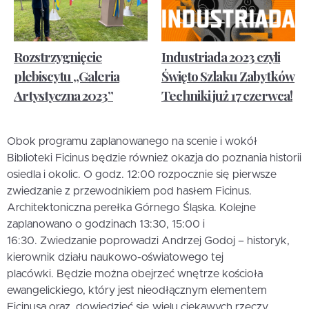
Rozstrzygnięcie
Industriada 2023 czyli
plebiscytu „Galeria
Święto Szlaku Zabytków
Artystyczna 2023”
Techniki już 17 czerwca!
Obok programu zaplanowanego na scenie i wokół
Biblioteki Ficinus będzie również okazja do poznania historii
osiedla i okolic. O godz. 12:00 rozpocznie się pierwsze
zwiedzanie z przewodnikiem pod hasłem Ficinus.
Architektoniczna perełka Górnego Śląska. Kolejne
zaplanowano o godzinach 13:30, 15:00 i
16:30. Zwiedzanie poprowadzi Andrzej Godoj – historyk,
kierownik działu naukowo-oświatowego tej
placówki. Będzie można obejrzeć wnętrze kościoła
ewangelickiego, który jest nieodłącznym elementem
Ficinusa oraz dowiedzieć się wielu ciekawych rzeczy