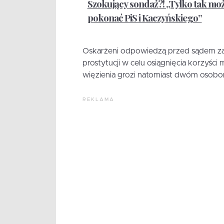
Szokujący sondaż?! „Tylko tak mo
pokonać PiS i Kaczyńskiego”
Oskarżeni odpowiedzą przed sądem za u
prostytucji w celu osiągnięcia korzyści m
więzienia grozi natomiast dwóm osob
REKLAMA