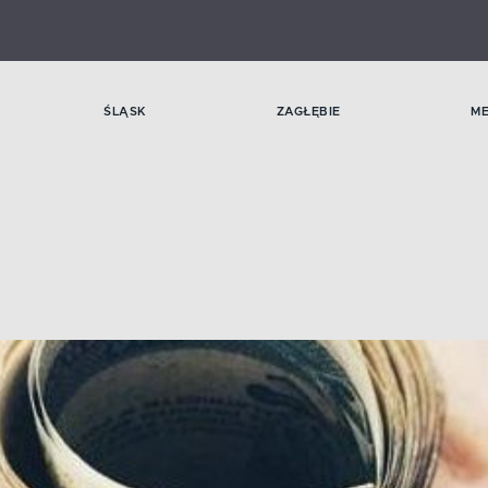
ŚLĄSK
ZAGŁĘBIE
M