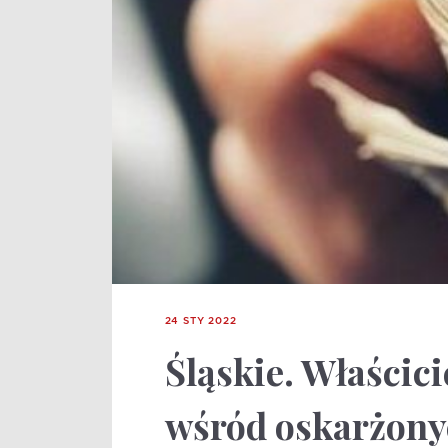
24 STY 2022
Śląskie. Właścic
wśród oskarżony