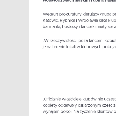
województwach śląskim i dolnośląsk
Według prokuratury kierujący grupą pr
Katowic, Rybnika i Wrocławia kilka klub
barmanki, hostessy i tancerki miały ser
„W rzeczywistości, poza tańcem, kobie
je na terenie lokali w klubowych pokoja
„Oficjalnie właściciele klubów nie uczes
kobiety oddawały oskarżonym część zar
wynajem pokoi. Na życzenie klientów o