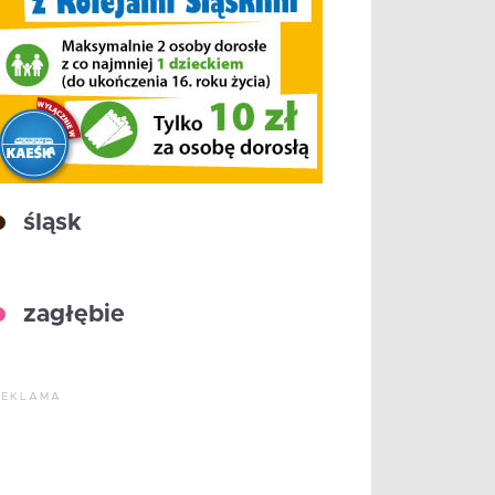
śląsk
zagłębie
REKLAMA