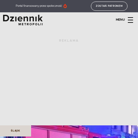
Portal finansowany przez społeczność
ZOSTAŃ PATRONEM
MENU
REKLAMA
ŚLĄSK