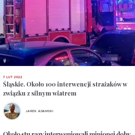
7 LUT 2022
Śląskie. Około 100 interwencji strażaków w
związku z silnym wiatrem
JAREK ADAMSKI
Około stu razy interweniowali minionej doby