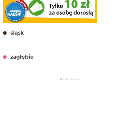
śląsk
zagłębie
REKLAMA