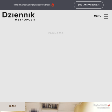
Portal finansowany przez społeczność
ZOSTAŃ PATRONEM
MENU
REKLAMA
ŚLĄSK