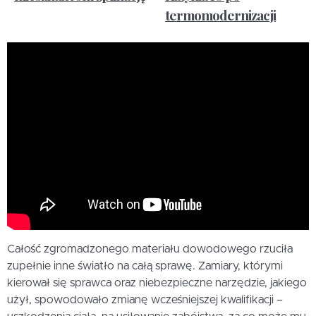
termomodernizacji
Całość zgromadzonego materiału dowodowego rzuciła
zupełnie inne światło na całą sprawę. Zamiary, którymi
kierował się sprawca oraz niebezpieczne narzędzie, jakiego
użył, spowodowało zmianę wcześniejszej kwalifikacji –