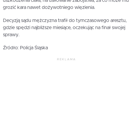
uszkodzenia ciała, na usiłowanie zabójstwa, za co może mu
grozić kara nawet dożywotniego więzienia.
Decyzją sądu mężczyzna trafił do tymczasowego aresztu,
gdzie spędzi najbliższe miesiące, oczekując na finał swojej
sprawy.
Źródło: Policja Śląska
REKLAMA