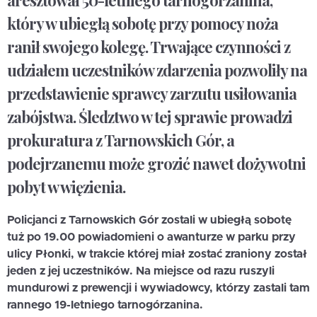
aresztował 50-letniego tarnogórzanina,
który w ubiegłą sobotę przy pomocy noża
ranił swojego kolegę. Trwające czynności z
udziałem uczestników zdarzenia pozwoliły na
przedstawienie sprawcy zarzutu usiłowania
zabójstwa. Śledztwo w tej sprawie prowadzi
prokuratura z Tarnowskich Gór, a
podejrzanemu może grozić nawet dożywotni
pobyt w więzienia.
Policjanci z Tarnowskich Gór zostali w ubiegłą sobotę
tuż po 19.00 powiadomieni o awanturze w parku przy
ulicy Płonki, w trakcie której miał zostać zraniony został
jeden z jej uczestników. Na miejsce od razu ruszyli
mundurowi z prewencji i wywiadowcy, którzy zastali tam
rannego 19-letniego tarnogórzanina.