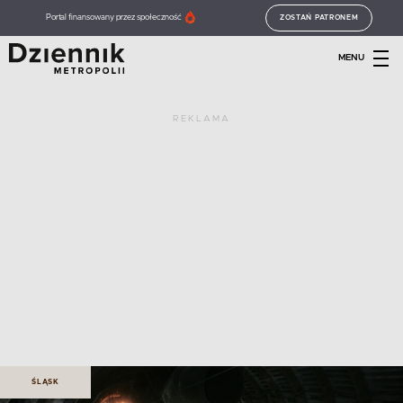
Portal finansowany przez społeczność
ZOSTAŃ PATRONEM
MENU
REKLAMA
ŚLĄSK