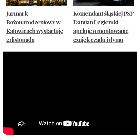
Jarmark
Komendant śląskiej PSP
Bożonarodzeniowy w
Damian Legierski
Katowicach wystartuje
apeluje o montowanie
21 listopada
czujek czadu i dymu