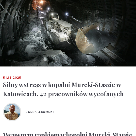
5 LIS 2025
Silny wstrząs w kopalni Murcki‑Staszic w
Katowicach. 42 pracowników wycofanych
JAREK ADAMSKI
Wczesnym rankiem w kopalni Murcki-Staszic