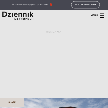
Portal finansowany przez społeczność
ZOSTAŃ PATRONEM
MENU
REKLAMA
ŚLĄSK