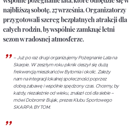
wspólne pożegnanie lata, które odbędzie się w
najbliższą sobotę, 27 września. Organizatorzy
przygotowali szereg bezpłatnych atrakcji dla
całych rodzin, by wspólnie zamknąć letni
sezon w radosnej atmosferze.
– Już po raz drugi organizujemy Pożegnanie Lata na
Skarpie. W zeszłym roku piknik cieszył się dużą
frekwencją mieszkańców Bytomia i okolic. Zależy
nam na integracji lokalnej społeczności poprzez
dobrą zabawę i wspólnie spędzony czas. Chcemy, by
każdy, niezależnie od wieku, znalazł coś dla siebie –
mówi Dobromir Bujak, prezes Klubu Sportowego
SKARPA BYTOM.