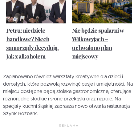
Petru: niedziele
Nie będzie spalarni w
handlowe? Niech
Wilkowyjach –
samorządy decydują.
uchwalono plan
Jak z alkoholem
miejscowy
Zaplanowano również warsztaty kreatywne dla dzieci i
dorosłych, które pozwolą rozwinąć pasje i umiejętności. Na
miejscu dostępne będą stoiska gastronomiczne, oferujące
różnorodne słodkie i słone przekąski oraz napoje. Na
specjały kuchni śląskiej zaprasza nowo otwarta restauracja
Szynk Rozbark.
REKLAMA