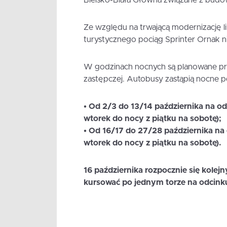
Bielsko-Biała Główna związane z budo
Ze względu na trwającą modernizację l
turystycznego pociąg Sprinter Ornak 
W godzinach nocnych są planowane pr
zastępczej. Autobusy zastąpią nocne p
• Od 2/3 do 13/14 października na o
wtorek do nocy z piątku na sobotę);
• Od 16/17 do 27/28 października na
wtorek do nocy z piątku na sobotę).
16 października rozpocznie się kolejn
kursować po jednym torze na odcink