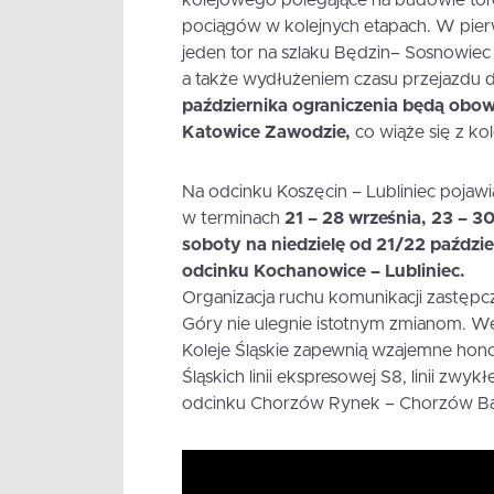
pociągów w kolejnych etapach. W pierw
jeden tor na szlaku Będzin– Sosnowie
a także wydłużeniem czasu przejazdu 
października ograniczenia będą obo
Katowice Zawodzie,
co wiąże się z ko
Na odcinku Koszęcin – Lubliniec pojawią
w terminach
21 – 28 września, 23 – 30
soboty na niedzielę od 21/22 paździ
odcinku Kochanowice – Lubliniec.
Organizacja ruchu komunikacji zastęp
Góry nie ulegnie istotnym zmianom. W
Koleje Śląskie zapewnią wzajemne hon
Śląskich linii ekspresowej S8, linii zwyk
odcinku Chorzów Rynek – Chorzów B