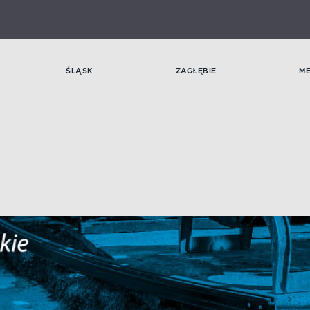
ŚLĄSK
ZAGŁĘBIE
M