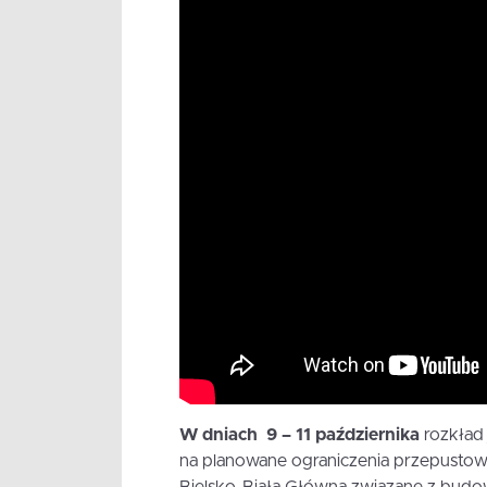
W dniach 9 – 11 października
rozkład
na planowane ograniczenia przepustow