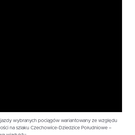
 jazdy wybranych pociągów wariantowany ze względu
ości na szlaku Czechowice-Dziedzice Południowe –