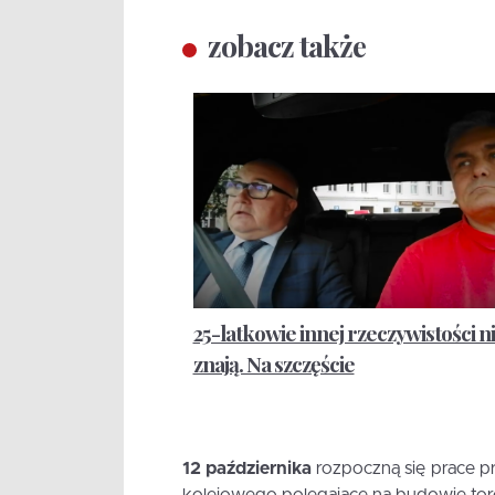
zobacz także
25-latkowie innej rzeczywistości n
znają. Na szczęście
12 października
rozpoczną się prace p
kolejowego polegające na budowie to