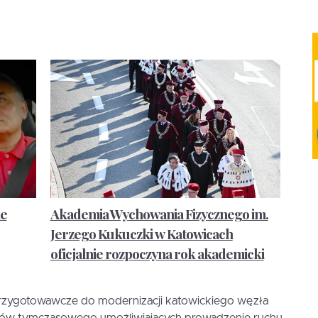
ie
Akademia Wychowania Fizycznego im.
Jerzego Kukuczki w Katowicach
oficjalnie rozpoczyna rok akademicki
rzygotowawcze do modernizacji katowickiego węzła
rów tymczasowego umożliwiających prowadzenie ruchu