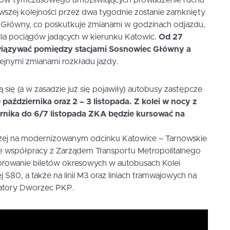
szej kolejności przez dwa tygodnie zostanie zamknięty
c Główny, co poskutkuje zmianami w godzinach odjazdu,
dla pociągów jadących w kierunku Katowic.
Od 27
wiązywać pomiędzy stacjami Sosnowiec Główny a
lejnymi zmianami rozkładu jazdy.
 się (a w zasadzie już się pojawiły) autobusy zastępcze
 października oraz 2 – 3 listopada. Z kolei w nocy z
ernika do 6/7 listopada ZKA będzie kursować na
czej na modernizowanym odcinku Katowice – Tarnowskie
e współpracy z Zarządem Transportu Metropolitalnego
orowanie biletów okresowych w autobusach Kolei
łej S80, a także na linii M3 oraz liniach tramwajowych na
atory Dworzec PKP.