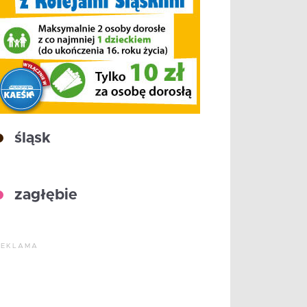
śląsk
zagłębie
REKLAMA