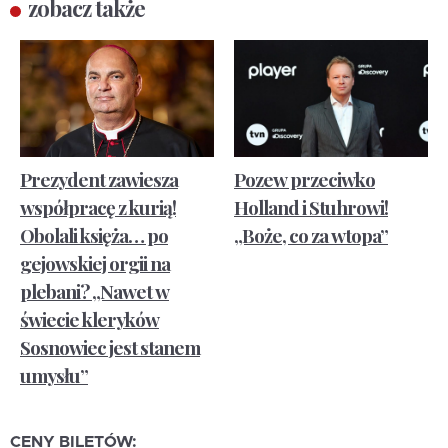
zobacz także
Prezydent zawiesza
Pozew przeciwko
współpracę z kurią!
Holland i Stuhrowi!
Obolali księża… po
„Boże, co za wtopa”
gejowskiej orgii na
plebani? „Nawet w
świecie kleryków
Sosnowiec jest stanem
umysłu”
CENY BILETÓW: