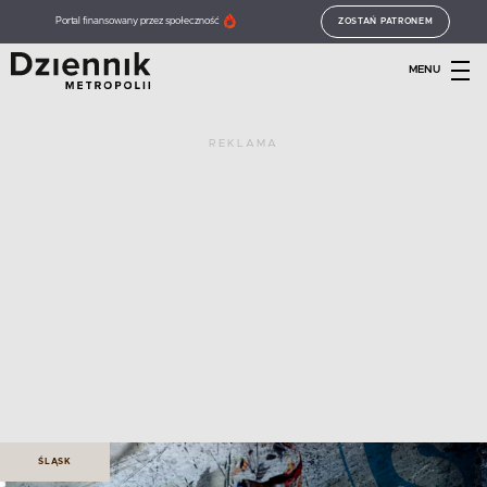
Portal finansowany przez społeczność
ZOSTAŃ PATRONEM
MENU
REKLAMA
ŚLĄSK