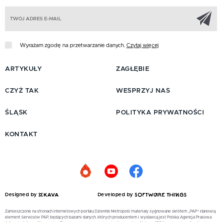
Z
Wyrażam zgodę na przetwarzanie danych.
Czytaj więcej
ARTYKUŁY
ZAGŁĘBIE
CZYŻ TAK
WESPRZYJ NAS
ŚLĄSK
POLITYKA PRYWATNOŚCI
KONTAKT
Designed by
Developed by
Zamieszczone na stronach internetowych portalu Dziennik Metropolii materiały sygnowane skrótem „PAP” stanowią
element Serwisów PAP, będących bazami danych, których producentem i wydawcą jest Polska Agencja Prasowa