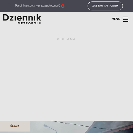
Portal finansowany przez społeczność
ZOSTAŃ PATRONEM
MENU
REKLAMA
ŚLĄSK