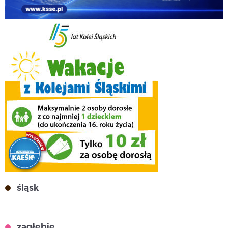
śląsk
zagłębie