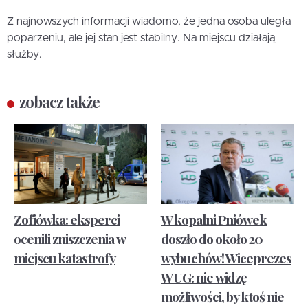
Z najnowszych informacji wiadomo, że jedna osoba uległa
poparzeniu, ale jej stan jest stabilny. Na miejscu działają
służby.
zobacz także
Zofiówka: eksperci
W kopalni Pniówek
ocenili zniszczenia w
doszło do około 20
miejscu katastrofy
wybuchów! Wiceprezes
WUG: nie widzę
możliwości, by ktoś nie