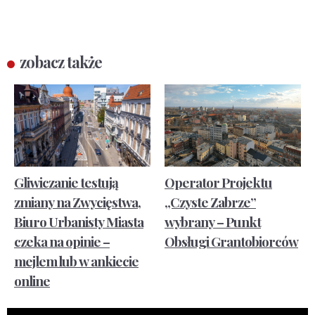
zobacz także
Gliwiczanie testują
Operator Projektu
zmiany na Zwycięstwa,
„Czyste Zabrze”
Biuro Urbanisty Miasta
wybrany – Punkt
czeka na opinie –
Obsługi Grantobiorców
mejlem lub w ankiecie
online