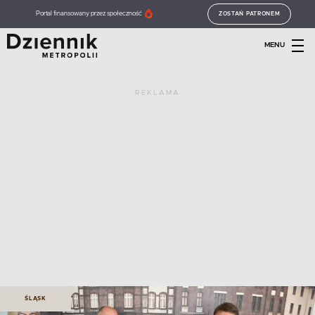
Portal finansowany przez społeczność
ZOSTAŃ PATRONEM
MENU
REKLAMA
ŚLĄSK