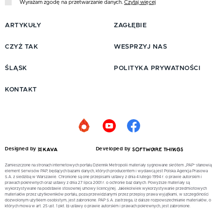
Wyrażam zgodę na przetwarzanie danych.
Czytaj więcej
ARTYKUŁY
ZAGŁĘBIE
CZYŻ TAK
WESPRZYJ NAS
ŚLĄSK
POLITYKA PRYWATNOŚCI
KONTAKT
Designed by
Developed by
Zamieszczone na stronach internetowych portalu Dziennik Metropolii materiały sygnowane skrótem „PAP” stanowią
element Serwisów PAP, będących bazami danych, których producentem i wydawcą jest Polska Agencja Prasowa
S.A. z siedzibą w Warszawie. Chronione są one przepisami ustawy z dnia 4 lutego 1994 r. o prawie autorskim i
prawach pokrewnych oraz ustawy z dnia 27 lipca 2001 r. o ochronie baz danych. Powyższe materiały są
wykorzystywane na podstawie stosownej umowy licencyjnej. Jakiekolwiek wykorzystywanie przedmiotowych
materiałów przez użytkowników portalu, poza przewidzianymi przez przepisy prawa wyjątkami, w szczególności
dozwolonym użytkiem osobistym, jest zabronione. PAP S.A. zastrzega, iż dalsze rozpowszechnianie materiałów, o
których mowa w art. 25 ust. 1 pkt. b) ustawy o prawie autorskim i prawach pokrewnych, jest zabronione.