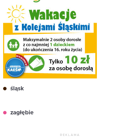
śląsk
zagłębie
REKLAMA