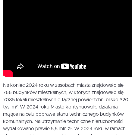
Na koniec 2024 roku w zasobach miasta znajdowało się
766 budynków mieszkalnych, w których znajdowało się
7085 lokali mieszkalnych o łącznej powierzchni blisko 320
tys. m². W 2024 roku Miasto kontynuowało działania
mające na celu poprawę stanu technicznego budynków
komunalnych. Na utrzymanie techniczne nieruchomości
wydatkowano prawie 5,5 mln zł. W 2024 roku w ramach