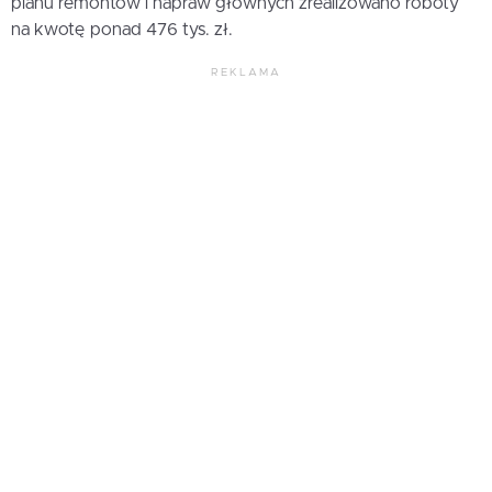
planu remontów i napraw głównych zrealizowano roboty
na kwotę ponad 476 tys. zł.
REKLAMA