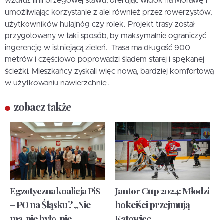
wzdłuż linii brzegowej stawu, oferując widok na Morawę i
umożliwiając korzystanie z alei również przez rowerzystów,
użytkowników hulajnóg czy rolek. Projekt trasy został
przygotowany w taki sposób, by maksymalnie ograniczyć
ingerencję w istniejącą zieleń. Trasa ma długość 900
metrów i częściowo poprowadzi śladem starej i spękanej
ścieżki. Mieszkańcy zyskali więc nową, bardziej komfortową
w użytkowaniu nawierzchnię.
zobacz także
Egzotyczna koalicja PiS
Jantor Cup 2024: Młodzi
– PO na Śląsku? „Nie
hokeiści przejmują
ma, nie było, nie
Katowice