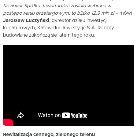
Koziołek Spółka Jawna, która została wybrana w
postępowaniu przetargowym, to blisko 12,9 mln zł
– mówi
Jarosław Łuczyński
, dyrektor działu inwestycji
kubaturowych, Katowickie Inwestycje S.A. Roboty
budowlane zakończą się latem tego roku.
Rewitalizacja cennego, zielonego terenu