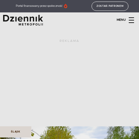
Portal finansowany przez społeczność
ZOSTAŃ PATRONEM
MENU
REKLAMA
ŚLĄSK