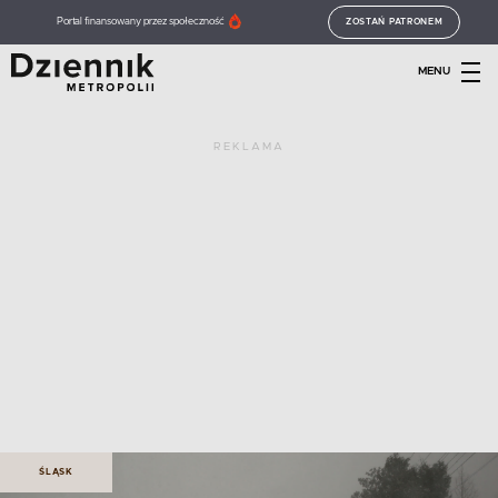
Portal finansowany przez społeczność
ZOSTAŃ PATRONEM
MENU
REKLAMA
ŚLĄSK