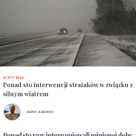
21 STY 2022
Ponad sto interwencji strażaków w związku z
silnym wiatrem
JAREK ADAMSKI
Ponad sto razy interweniowali minionej doby