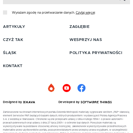
Wyrażam zgodę na przetwarzanie danych.
Czytaj więcej
ARTYKUŁY
ZAGŁĘBIE
CZYŻ TAK
WESPRZYJ NAS
ŚLĄSK
POLITYKA PRYWATNOŚCI
KONTAKT
Designed by
Developed by
Zamieszczone na stronach internetowych portalu Dziennik Metropolii materiały sygnowane skrótem „PAP” stanowią
element Serwisów PAP, będących bazami danych, których producentem i wydawcą jest Polska Agencja Prasowa
S.A. z siedzibą w Warszawie. Chronione są one przepisami ustawy z dnia 4 lutego 1994 r. o prawie autorskim i
prawach pokrewnych oraz ustawy z dnia 27 lipca 2001 r. o ochronie baz danych. Powyższe materiały są
wykorzystywane na podstawie stosownej umowy licencyjnej. Jakiekolwiek wykorzystywanie przedmiotowych
materiałów przez użytkowników portalu, poza przewidzianymi przez przepisy prawa wyjątkami, w szczególności