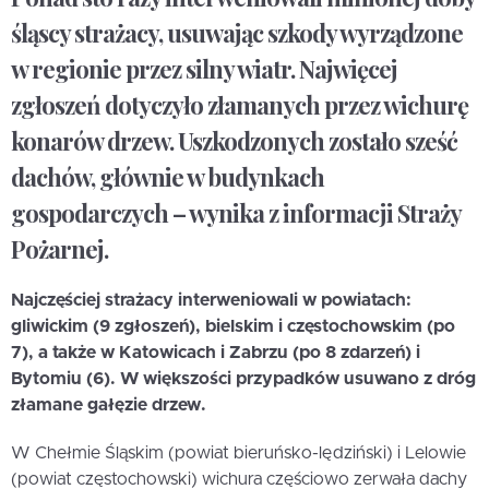
śląscy strażacy, usuwając szkody wyrządzone
w regionie przez silny wiatr. Najwięcej
zgłoszeń dotyczyło złamanych przez wichurę
konarów drzew. Uszkodzonych zostało sześć
dachów, głównie w budynkach
gospodarczych – wynika z informacji Straży
Pożarnej.
Najczęściej strażacy interweniowali w powiatach:
gliwickim (9 zgłoszeń), bielskim i częstochowskim (po
7), a także w Katowicach i Zabrzu (po 8 zdarzeń) i
Bytomiu (6). W większości przypadków usuwano z dróg
złamane gałęzie drzew.
W Chełmie Śląskim (powiat bieruńsko-lędziński) i Lelowie
(powiat częstochowski) wichura częściowo zerwała dachy