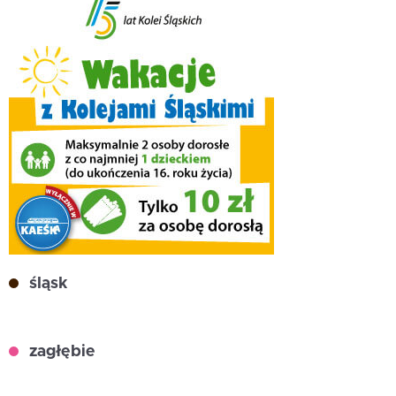
śląsk
zagłębie