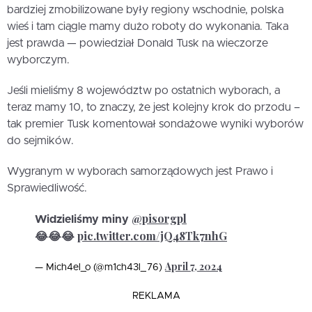
bardziej zmobilizowane były regiony wschodnie, polska
wieś i tam ciągle mamy dużo roboty do wykonania. Taka
jest prawda — powiedział Donald Tusk na wieczorze
wyborczym.
Jeśli mieliśmy 8 województw po ostatnich wyborach, a
teraz mamy 10, to znaczy, że jest kolejny krok do przodu –
tak premier Tusk komentował sondażowe wyniki wyborów
do sejmików.
Wygranym w wyborach samorządowych jest Prawo i
Sprawiedliwość.
@pisorgpl
Widzieliśmy miny
pic.twitter.com/jQ48Tk7nhG
😂😂😂
April 7, 2024
— Mich4el_o (@m1ch43l_76)
REKLAMA