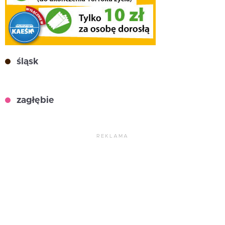
śląsk
zagłębie
REKLAMA