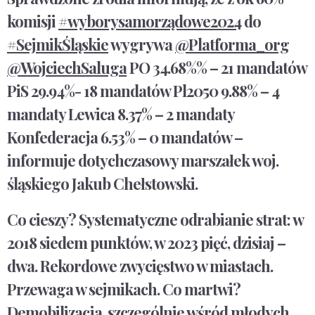
komisji
#wyborysamorządowe2024
do
#SejmikŚląskie
wygrywa
@Platforma_org
@WojciechSaluga
PO 34.68%% – 21 mandatów
PiS 29.94%- 18 mandatów Pl2050 9.88% – 4
mandaty Lewica 8.37% – 2 mandaty
Konfederacja 6.53% – 0 mandatów –
informuje dotychczasowy marszałek woj.
śląskiego Jakub Chełstowski.
Co cieszy? Systematyczne odrabianie strat: w
2018 siedem punktów, w 2023 pięć, dzisiaj –
dwa. Rekordowe zwycięstwo w miastach.
Przewaga w sejmikach. Co martwi?
Demobilizacja, szczególnie wśród młodych,