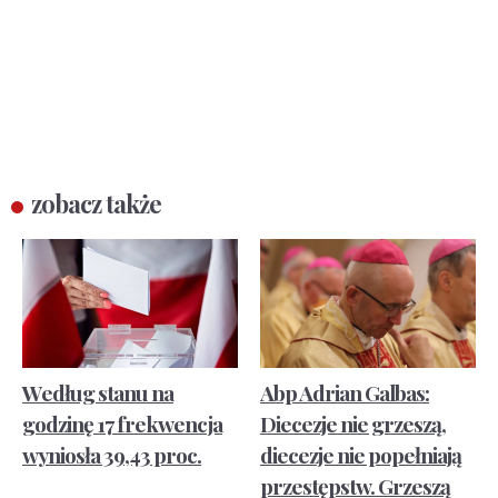
zobacz także
Według stanu na
Abp Adrian Galbas:
godzinę 17 frekwencja
Diecezje nie grzeszą,
wyniosła 39,43 proc.
diecezje nie popełniają
przestępstw. Grzeszą