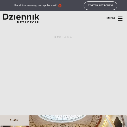
Portal finansowany przez społeczność
ZOSTAŃ PATRONEM
MENU
REKLAMA
ŚLĄSK