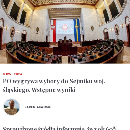
8 KWI 2024
PO wygrywa wybory do Sejmiku woj.
śląskiego. Wstępne wyniki
JAREK ADAMSKI
Sprawdzone źródła informują, że z ok 60%