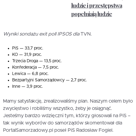
ludzie i przestępstwa
popełniają ludzie
Wyniki sondażu exit poll IPSOS dla
TVN.
PiS — 33,7 proc.
KO — 31,9 proc.
Trzecia Droga — 13,5 proc.
Konfederacja — 7,5 proc.
Lewica — 6,8 proc.
Bezpartyjni Samorządowcy — 2,7 proc.
Inne — 3,9 proc.
Mamy satysfakcję, zrealizowaliśmy plan. Naszym celem było
zwycięstwo i robiliśmy wszystko, żeby je osiągnąć.
Jesteśmy bardzo wdzięczni tym, którzy głosowali na PiS –
tak wynik wyborów do samorządów skomentował dla
PortalSamorzadowy.pl poseł PiS Radosław Fogiel.