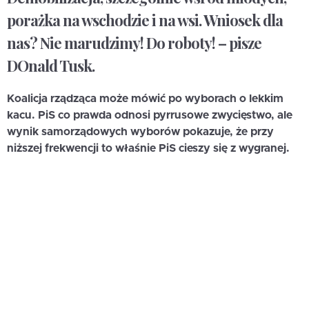
porażka na wschodzie i na wsi. Wniosek dla
nas? Nie marudzimy! Do roboty! – pisze
DOnald Tusk.
Koalicja rządząca może mówić po wyborach o lekkim
kacu. PiS co prawda odnosi pyrrusowe zwycięstwo, ale
wynik samorządowych wyborów pokazuje, że przy
niższej frekwencji to właśnie PiS cieszy się z wygranej.