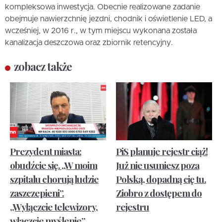
kompleksowa inwestycja. Obecnie realizowane zadanie
obejmuje nawierzchnię jezdni, chodnik i oświetlenie LED, a
wcześniej, w 2016 r., w tym miejscu wykonana została
kanalizacja deszczowa oraz zbiornik retencyjny.
zobacz także
Prezydent miasta:
PiS planuje rejestr ciąż!
obudźcie się. „W moim
Już nie usuniesz poza
szpitalu chorują ludzie
Polską, dopadną cię tu.
zaszczepieni”.
Ziobro z dostępem do
„Wyłączcie telewizory,
rejestru
włączcie myślenie”