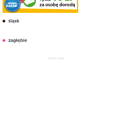
śląsk
zagłębie
REKLAMA