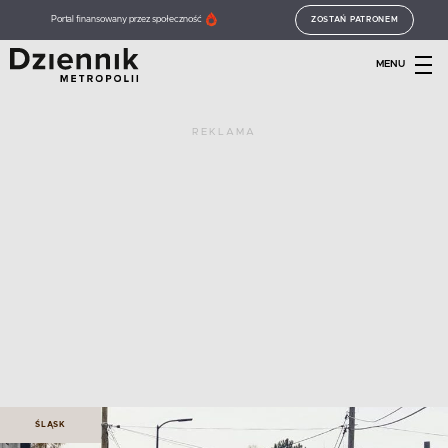
Portal finansowany przez społeczność
ZOSTAŃ PATRONEM
MENU
REKLAMA
ŚLĄSK