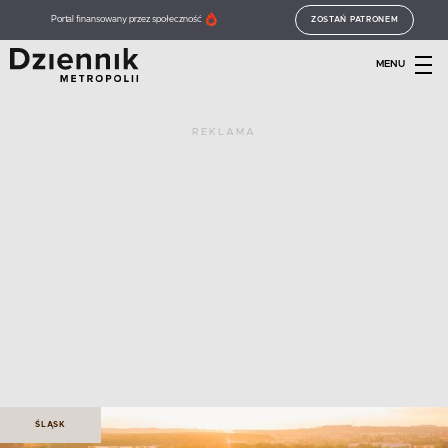
Portal finansowany przez społeczność
ZOSTAŃ PATRONEM
MENU
REKLAMA
ŚLĄSK