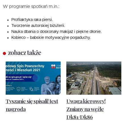
W programie spotkań m.in.:
Profilaktyka raka piersi.
Tworzenie autorskiej biżuterii.
Nauka dbania o doskonały makijaż i piękne dłonie.
Kobieco – babskie motywacyjne pogaduchy.
zobacz także
Tyszanie się spisali! Jest
Uwaga kierowcy!
nagroda
Zmiany na węźle
Dk81/Dk86