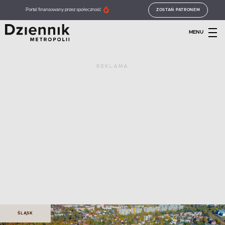
Portal finansowany przez społeczność
ZOSTAŃ PATRONEM
MENU
REKLAMA
ŚLĄSK