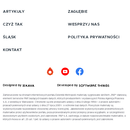
ARTYKUŁY
ZAGŁĘBIE
CZYŻ TAK
WESPRZYJ NAS
ŚLĄSK
POLITYKA PRYWATNOŚCI
KONTAKT
Designed by
Developed by
Zamieszczone na stronach internetowych portalu Dziennik Metropolii materiały sygnowane skrótem „PAP” stanowią
element Serwisów PAP, będących bazami danych, których producentem i wydawcą jest Polska Agencja Prasowa
S.A. z siedzibą w Warszawie. Chronione są one przepisami ustawy z dnia 4 lutego 1994 r. o prawie autorskim i
prawach pokrewnych oraz ustawy z dnia 27 lipca 2001 r. o ochronie baz danych. Powyższe materiały są
wykorzystywane na podstawie stosownej umowy licencyjnej. Jakiekolwiek wykorzystywanie przedmiotowych
materiałów przez użytkowników portalu, poza przewidzianymi przez przepisy prawa wyjątkami, w szczególności
dozwolonym użytkiem osobistym, jest zabronione. PAP S.A. zastrzega, iż dalsze rozpowszechnianie materiałów, o
których mowa w art. 25 ust. 1 pkt. b) ustawy o prawie autorskim i prawach pokrewnych, jest zabronione.