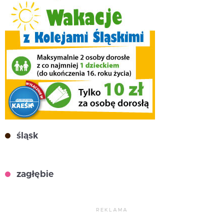
śląsk
zagłębie
REKLAMA