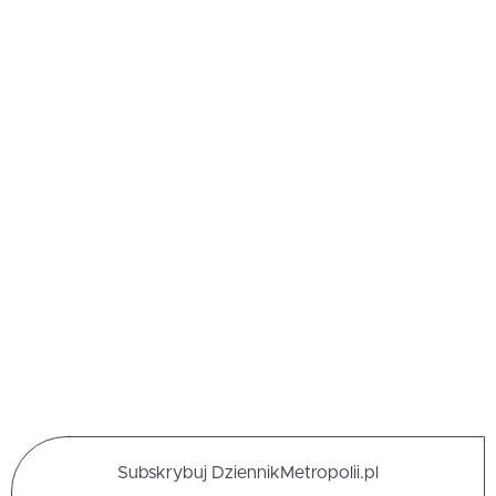
Subskrybuj DziennikMetropolii.pl