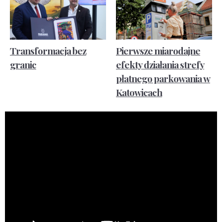
Transformacja bez
Pierwsze miarodajne
granic
efekty działania strefy
płatnego parkowania w
Katowicach