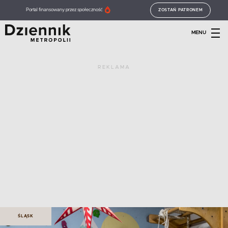
Portal finansowany przez społeczność
ZOSTAŃ PATRONEM
MENU
REKLAMA
ŚLĄSK