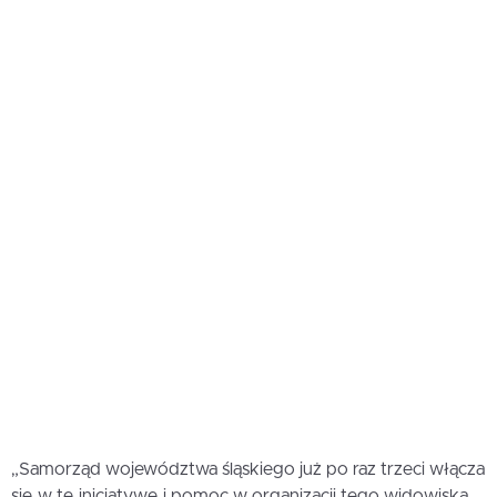
„Samorząd województwa śląskiego już po raz trzeci włącza
się w tę inicjatywę i pomoc w organizacji tego widowiska.