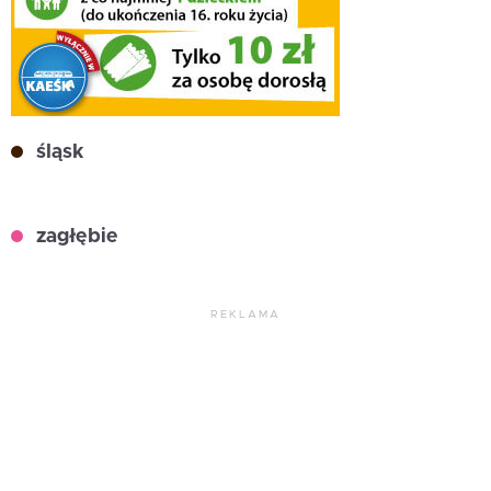
śląsk
zagłębie
REKLAMA