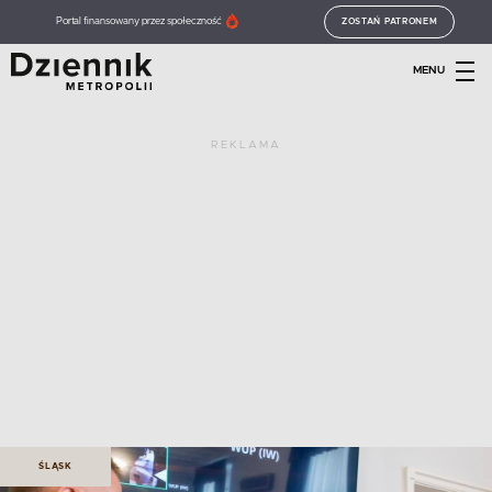
Portal finansowany przez społeczność
ZOSTAŃ PATRONEM
MENU
REKLAMA
ŚLĄSK