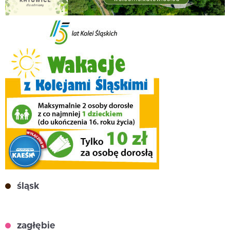
śląsk
zagłębie