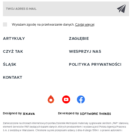
Z
Wyrażam zgodę na przetwarzanie danych.
Czytaj więcej
ARTYKUŁY
ZAGŁĘBIE
CZYŻ TAK
WESPRZYJ NAS
ŚLĄSK
POLITYKA PRYWATNOŚCI
KONTAKT
Designed by
Developed by
Zamieszczone na stronach internetowych portalu Dziennik Metropolii materiały sygnowane skrótem „PAP” stanowią
element Serwisów PAP, będących bazami danych, których producentem i wydawcą jest Polska Agencja Prasowa
S.A. z siedzibą w Warszawie. Chronione są one przepisami ustawy z dnia 4 lutego 1994 r. o prawie autorskim i