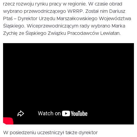
rzecz rozwoju rynku pracy w regionie. W czasie obrad
wybrano przewodniczącego WRRP. Został nim Dariusz
Ptaś – Dyrektor Urzędu Marszałkowskiego Województwa
Śląskiego. Wiceprzewodniczącym rady wybrano Marka
Zychlę ze Śląskiego Związku Pracodawców Lewiatan.
W posiedzeniu uczestniczył także dyrektor