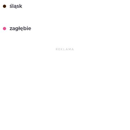
śląsk
zagłębie
REKLAMA