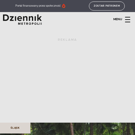
Portal finansowany przez społeczność
ZOSTAŃ PATRONEM
MENU
REKLAMA
ŚLĄSK