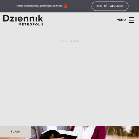
Portal finansowany przez społeczność
ZOSTAŃ PATRONEM
MENU
REKLAMA
ŚLĄSK