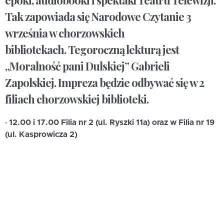
epoki, audiobooki i spektakl Teatru Telewizji.
Tak zapowiada się Narodowe Czytanie 3
września w chorzowskich
bibliotekach. Tegoroczną lekturą jest
„Moralność pani Dulskiej” Gabrieli
Zapolskiej. Impreza będzie odbywać się w 2
filiach chorzowskiej biblioteki.
· 12.00 i 17.00 Filia nr 2 (ul. Ryszki 11a) oraz w Filia nr 19
(ul. Kasprowicza 2)