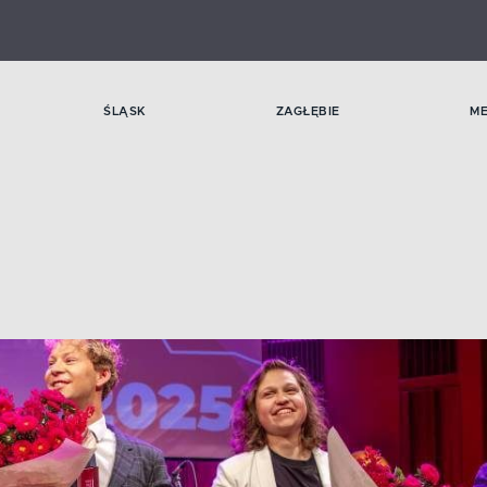
ŚLĄSK
ZAGŁĘBIE
M