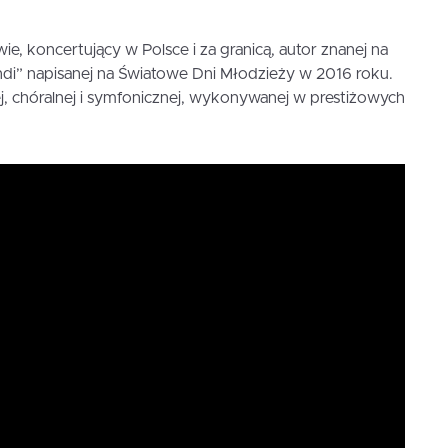
, koncertujący w Polsce i za granicą, autor znanej na
ndi” napisanej na Światowe Dni Młodzieży w 2016 roku.
j, chóralnej i symfonicznej, wykonywanej w prestiżowych