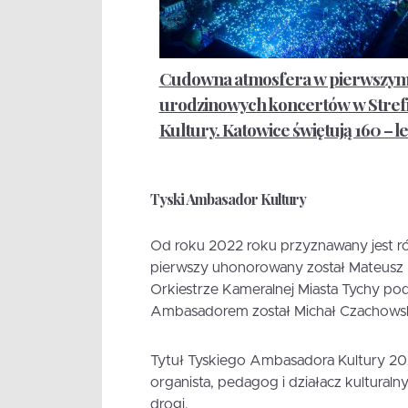
Cudowna atmosfera w pierwszym
urodzinowych koncertów w Stref
Kultury. Katowice świętują 160 – le
Tyski Ambasador Kultury
Od roku 2022 roku przyznawany jest ró
pierwszy uhonorowany został Mateusz
Orkiestrze Kameralnej Miasta Tychy po
Ambasadorem został Michał Czachowsk
Tytuł Tyskiego Ambasadora Kultury 2
organista, pedagog i działacz kulturaln
drogi.