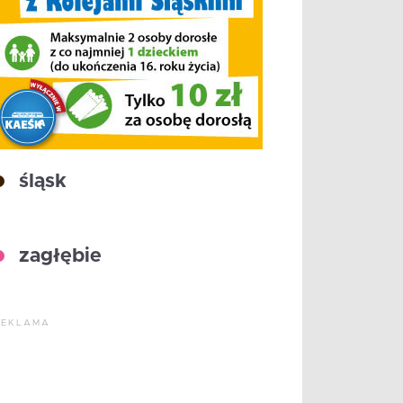
śląsk
zagłębie
REKLAMA