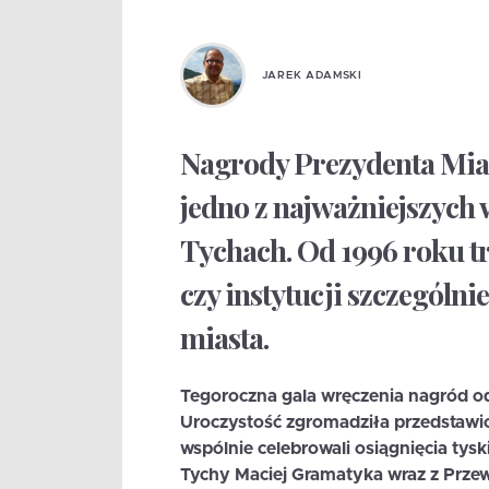
JAREK ADAMSKI
Nagrody Prezydenta Miast
jedno z najważniejszyc
Tychach. Od 1996 roku tr
czy instytucji szczególni
miasta.
Tegoroczna gala wręczenia nagród o
Uroczystość zgromadziła przedstawici
wspólnie celebrowali osiągnięcia ty
Tychy Maciej Gramatyka wraz z Prz