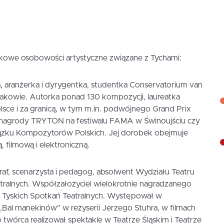
tkowe osobowości artystyczne związane z Tychami:
, aranżerka i dyrygentka, studentka Conservatorium van
kowie. Autorka ponad 130 kompozycji, laureatka
sce i za granicą, w tym m.in. podwójnego Grand Prix
i, nagrody TRYTON na festiwalu FAMA w Świnoujściu czy
zku Kompozytorów Polskich. Jej dorobek obejmuje
, filmową i elektroniczną.
raf, scenarzysta i pedagog, absolwent Wydziału Teatru
atralnych. Współzałożyciel wielokrotnie nagradzanego
 Tyskich Spotkań Teatralnych. Występował w
Bal manekinów” w reżyserii Jerzego Stuhra, w filmach
o twórca realizował spektakle w Teatrze Śląskim i Teatrze