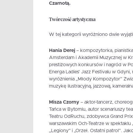
Czarnotą.
Twórczość artystyczna
W tej kategorii wyróżniono dwie wyją
Hania Derej
– kompozytorka, pianistka
Amsterdam i Akademii Muzycznej w Kra
prestiżowych konkursów i nagród w Pol
Energa Ladies’ Jazz Festivalu w Gdyn
wyróżnienia „Młody Kompozytor” Zwią
muzykę ilustracyjną, jazzową, kameralną
Misza Czorny
– aktor-tancerz, choreog
Tańca w Bytomiu, autor scenariuszy te
Teatru OdRuchu, zdobywca Grand Prix
warszawskim Och-Teatrze w spektaklu „
„Legiony” i „Orzeł. Ostatni patrol”. Jak