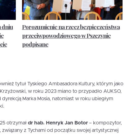
 dniu
Porozumienie na rzecz bezpieczeństwa
ie
przeciwpowodziowego w Pszczynie
cie
podpisane
wnież tytuł Tyskiego Ambasadora Kultury, którym jako
 Krzyżowski, w roku 2023 miano to przypadło AUKSO,
d dyrekcją Marka Mosia, natomiast w roku ubiegłym
i.
025 otrzymał
dr hab. Henryk Jan Botor
– kompozytor,
y, związany z Tychami od początku swojej artystycznej