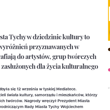
a Tychy w dziedzinie kultury to
h wyróżnień przyznawanych w
afiają do artystów, grup twórczych
e zasłużonych dla życia kulturalnego
dbyła się
12 września w tyskiej Mediatece
.
eli świata kultury, samorządu i mieszkańców, którzy
skich twórców. Nagrody wręczył Prezydent Miasta
ewodniczącym Rady Miasta Tychy Wojciechem