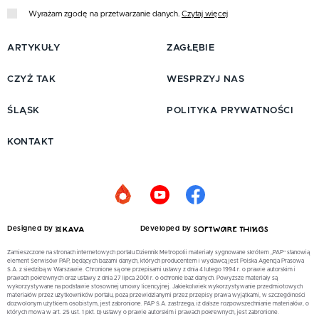
Wyrażam zgodę na przetwarzanie danych.
Czytaj więcej
ARTYKUŁY
ZAGŁĘBIE
CZYŻ TAK
WESPRZYJ NAS
ŚLĄSK
POLITYKA PRYWATNOŚCI
KONTAKT
Designed by
Developed by
Zamieszczone na stronach internetowych portalu Dziennik Metropolii materiały sygnowane skrótem „PAP” stanowią
element Serwisów PAP, będących bazami danych, których producentem i wydawcą jest Polska Agencja Prasowa
S.A. z siedzibą w Warszawie. Chronione są one przepisami ustawy z dnia 4 lutego 1994 r. o prawie autorskim i
prawach pokrewnych oraz ustawy z dnia 27 lipca 2001 r. o ochronie baz danych. Powyższe materiały są
wykorzystywane na podstawie stosownej umowy licencyjnej. Jakiekolwiek wykorzystywanie przedmiotowych
materiałów przez użytkowników portalu, poza przewidzianymi przez przepisy prawa wyjątkami, w szczególności
dozwolonym użytkiem osobistym, jest zabronione. PAP S.A. zastrzega, iż dalsze rozpowszechnianie materiałów, o
których mowa w art. 25 ust. 1 pkt. b) ustawy o prawie autorskim i prawach pokrewnych, jest zabronione.