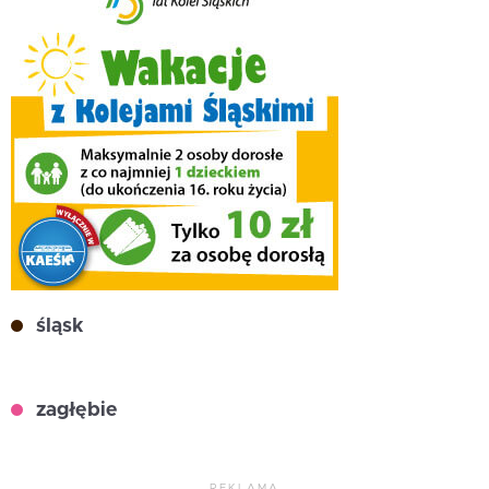
śląsk
zagłębie
REKLAMA