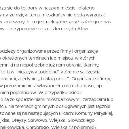
 się do tej pory w naszym mieście i dlatego
czymy, że dzięki temu mieszkańcy nie będą wyrzucać
zmieszanych, co jest nielegalne, gdyż każdego z nas
ów – przypomina rzeczniczka urzędu Alina
i odzieży organizowane przez firmy i organizacje
w określonych terminach lub miejsca, w których
niki na niepotrzebne już nam ubrania, tkaniny,
 to tzw. inicjatywy „oddolne”, które nie są częścią
ami, a jedynie „działają obok”. Organizację i firmy,
ą w porozumieniu z właścicielem nieruchomości, np.
woich pojemników. W przypadku osiedli
 są ze spółdzielniami mieszkaniowymi, zarządcami lub
ci). Na terenach gminnych obsługiwanych jest łącznie
zowane są na następujących ulicach: Komuny Paryskiej,
jkisa, Dreyzy, Stawowa, Wiejska, Słowackiego,
chałkowick
a, Chrobrego
, Wiejska (2 pojemniki),