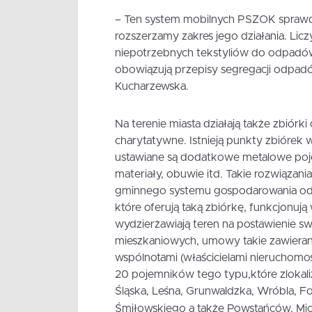
– Ten system mobilnych PSZOK sprawdza
rozszerzamy zakres jego działania. Li
niepotrzebnych tekstyliów do odpadów 
obowiązują przepisy segregacji odpad
Kucharzewska.
Na terenie miasta działają także zbiórk
charytatywne. Istnieją punkty zbiórek 
ustawiane są dodatkowe metalowe pojem
materiały, obuwie itd. Takie rozwiązania
gminnego systemu gospodarowania odpad
które oferują taką zbiórkę, funkcjonuj
wydzierżawiają teren na postawienie s
mieszkaniowych, umowy takie zawierane
wspólnotami (właścicielami nieruchomoś
20 pojemników tego typu,które zlokali
Śląska, Leśna, Grunwaldzka, Wróbla, Fo
Śmiłowskiego a także Powstańców
, Mi