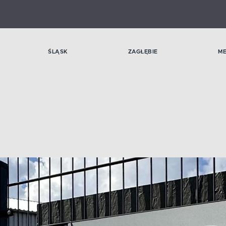
ŚLĄSK
ZAGŁĘBIE
M