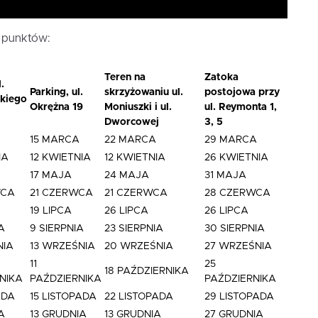
h punktów:
Teren na
Zatoka
.
Parking, ul.
skrzyżowaniu ul.
postojowa przy
kiego
Okrężna 19
Moniuszki i ul.
ul. Reymonta
1,
Dworcowej
3, 5
15 MARCA
22 MARCA
29 MARCA
IA
12 KWIETNIA
12 KWIETNIA
26 KWIETNIA
17 MAJA
24 MAJA
31 MAJA
WCA
21 CZERWCA
21 CZERWCA
28 CZERWCA
19 LIPCA
26 LIPCA
26 LIPCA
A
9 SIERPNIA
23 SIERPNIA
30 SIERPNIA
NIA
13 WRZEŚNIA
20 WRZEŚNIA
27 WRZEŚNIA
11
25
18 PAŹDZIERNIKA
NIKA
PAŹDZIERNIKA
PAŹDZIERNIKA
ADA
15 LISTOPADA
22 LISTOPADA
29 LISTOPADA
A
13 GRUDNIA
13 GRUDNIA
27 GRUDNIA