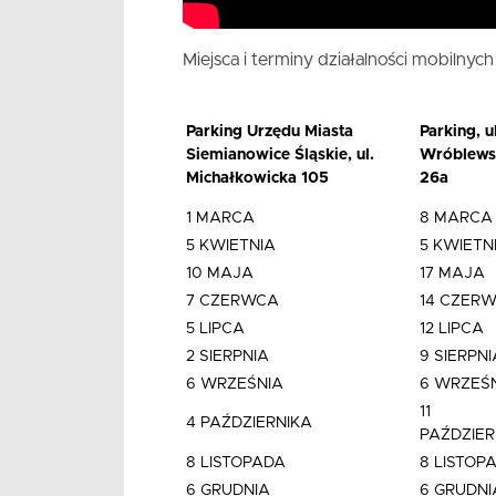
Miejsca i terminy działalności mobilnyc
Parking Urzędu Miasta
Parking, ul
Siemianowice Śląskie, ul.
Wróblews
Michałkowicka 105
26a
1 MARCA
8 MARCA
5 KWIETNIA
5 KWIETN
10 MAJA
17 MAJA
7 CZERWCA
14 CZER
5 LIPCA
12 LIPCA
2 SIERPNIA
9 SIERPNI
6 WRZEŚNIA
6 WRZEŚ
11
4 PAŹDZIERNIKA
PAŹDZIER
8 LISTOPADA
8 LISTOP
6 GRUDNIA
6 GRUDNI