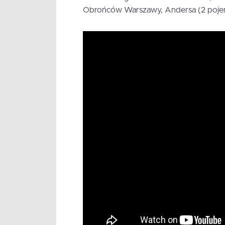
Obrońców Warszawy
, Andersa (2 poje