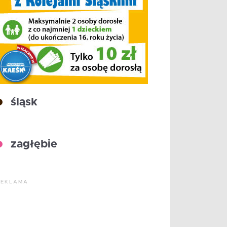
śląsk
zagłębie
REKLAMA