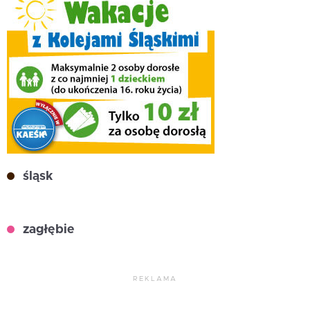
śląsk
zagłębie
REKLAMA