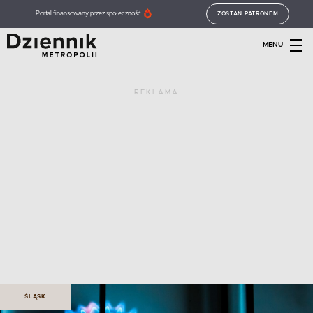
Portal finansowany przez społeczność
ZOSTAŃ PATRONEM
MENU
REKLAMA
ŚLĄSK