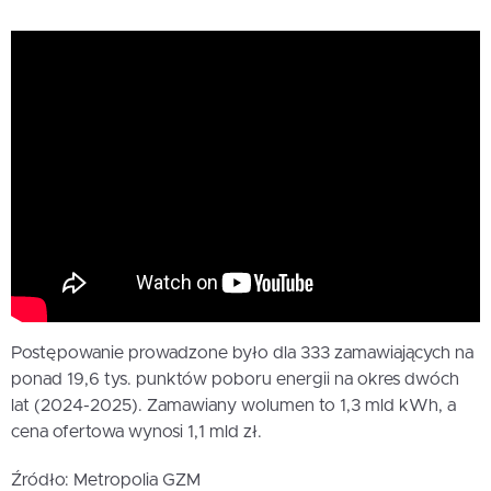
Postępowanie prowadzone było dla 333 zamawiających na
ponad 19,6 tys. punktów poboru energii na okres dwóch
lat (2024-2025). Zamawiany wolumen to 1,3 mld kWh, a
cena ofertowa wynosi 1,1 mld zł.
Źródło: Metropolia GZM